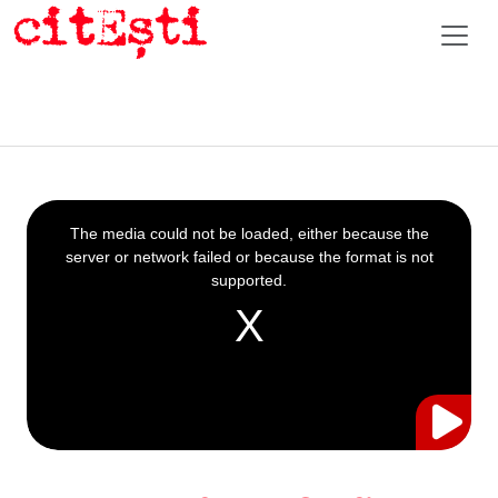
This
is
a
The media could not be loaded, either because the
modal
window.
server or network failed or because the format is not
supported.