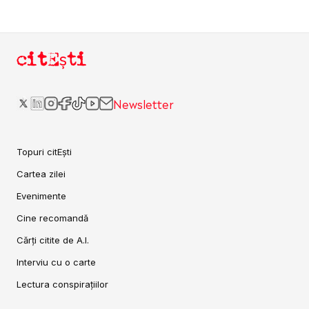
citEști
Newsletter
Topuri citEști
Cartea zilei
Evenimente
Cine recomandă
Cărți citite de A.I.
Interviu cu o carte
Lectura conspirațiilor