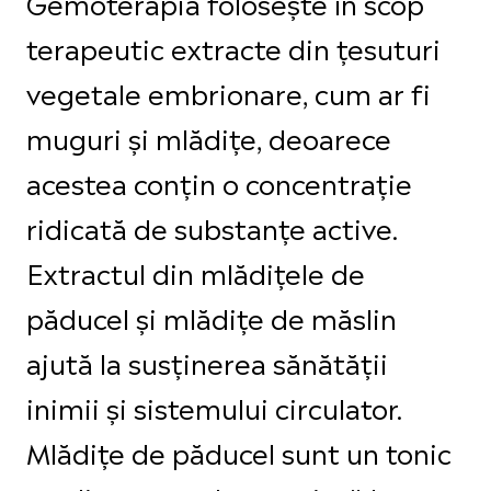
Gemoterapia folosește în scop
terapeutic extracte din țesuturi
vegetale embrionare, cum ar fi
muguri și mlădițe, deoarece
acestea conțin o concentrație
ridicată de substanțe active.
Extractul din mlădițele de
păducel și mlădițe de măslin
ajută la susținerea sănătății
inimii și sistemului circulator.
Mlădițe de păducel sunt un tonic