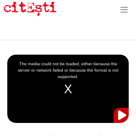
This
is
a
The media could not be loaded, either because the
modal
window.
server or network failed or because the format is not
supported.