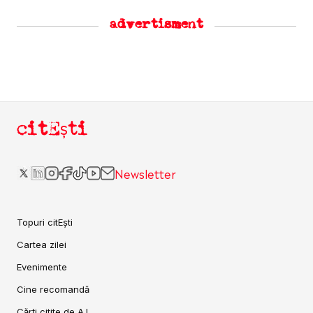
advertisment
citEști
Newsletter
Topuri citEști
Cartea zilei
Evenimente
Cine recomandă
Cărți citite de A.I.