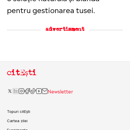
pentru gestionarea tusei.
advertisment
citEști
Newsletter
Topuri citEști
Cartea zilei
Evenimente