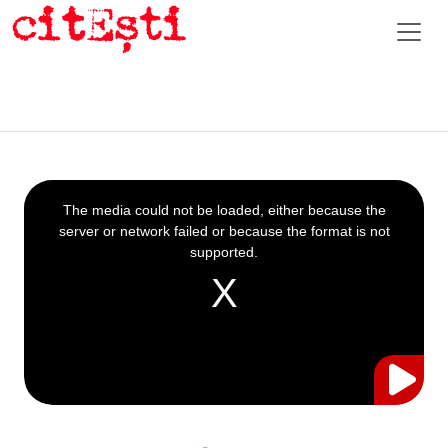
This
is
a
The media could not be loaded, either because the
modal
window.
server or network failed or because the format is not
supported.