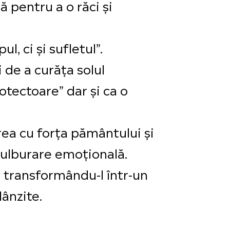
ă pentru a o răci și
, ci și sufletul”.
i de a curăța solul
otectoare” dar și ca o
area cu forța pământului și
 tulburare emoțională.
ă, transformându-l într-un
lânzite.