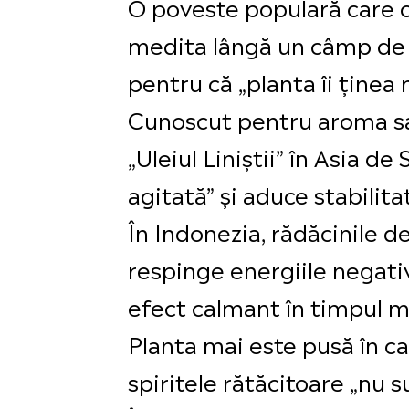
O poveste populară care ci
medita lângă un câmp de ve
pentru că „planta îi ținea 
Cunoscut pentru aroma sa
„Uleiul Liniștii” în Asia 
agitată” și aduce stabilitat
În Indonezia, rădăcinile d
respinge energiile negativ
efect calmant în timpul me
Planta mai este pusă în ca
spiritele rătăcitoare „nu s