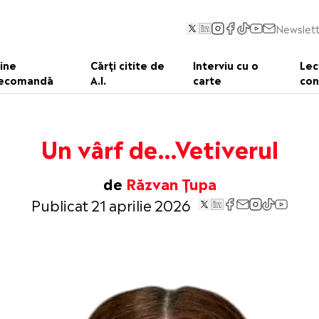
Newslett
ine
Cărți citite de
Interviu cu o
Lec
ecomandă
A.I.
carte
con
Un vârf de…Vetiverul
de
Răzvan Țupa
Publicat 21 aprilie 2026