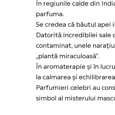
În regiunile calde din Indi
parfuma.
Se credea că băutul apei in
Datorită incredibilei sale 
contaminat, unele narațiun
„plantă miraculoasă”.
În aromaterapie și în lucr
la calmarea și echilibrare
Parfumieri celebri au cons
simbol al misterului mascul