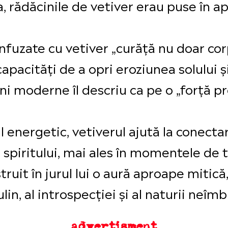
a, rădăcinile de vetiver erau puse în ap
fuzate cu vetiver „curăță nu doar corpul
capacități de a opri eroziunea solului ș
i moderne îl descriu ca pe o „forță pr
ul energetic, vetiverul ajută la conect
a spiritului, mai ales în momentele de
truit în jurul lui o aură aproape mitic
in, al introspecției și al naturii neîmb
advertisment