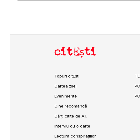
citEști
Topuri citEști
TE
Cartea zilei
PO
Evenimente
PO
Cine recomandă
Cărți citite de A.I.
Interviu cu o carte
Lectura conspirațiilor