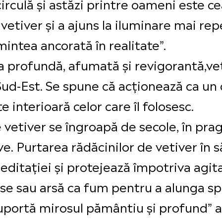
rculă și astăzi printre oameni este ce
tiver și a ajuns la iluminare mai repe
mintea ancorată în realitate”.
 profundă, afumată și revigorantă,ve
de Sud-Est. Se spune că acționează ca 
e interioară celor care îl folosesc.
e vetiver se îngroapă de secole, în pra
e. Purtarea rădăcinilor de vetiver în s
ditației și protejează împotriva agitaț
se sau arsă ca fum pentru a alunga spi
uportă mirosul pământiu și profund” al v