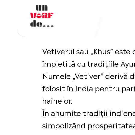
Vetiverul sau „Khus” este
împletită cu tradițiile Ayu
Numele „Vetiver” derivă d
folosit în India pentru p
hainelor.
În anumite tradiții indien
simbolizând prosperitatea