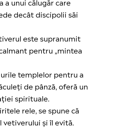
a a unui călugăr care
de decât discipolii săi
tiverul este supranumit
un calmant pentru „mintea
gurile templelor pentru a
ăculeți de pânză, oferă un
iei spirituale.
ritele rele, se spune că
etiverului și îl evită.