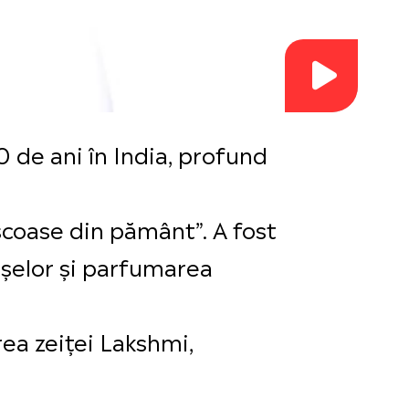
 de ani în India, profund
scoase din pământ”. A fost
așelor și parfumarea
rea zeiței Lakshmi,