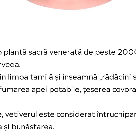
 o plantă sacră venerată de peste 2000
rveda.
in limba tamilă și înseamnă „rădăcini 
arfumarea apei potabile, țeserea covor
e, vetiverul este considerat întruchipa
 și bunăstarea.