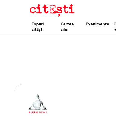
Topuri
Cartea
Evenimente
C
citEști
zilei
r