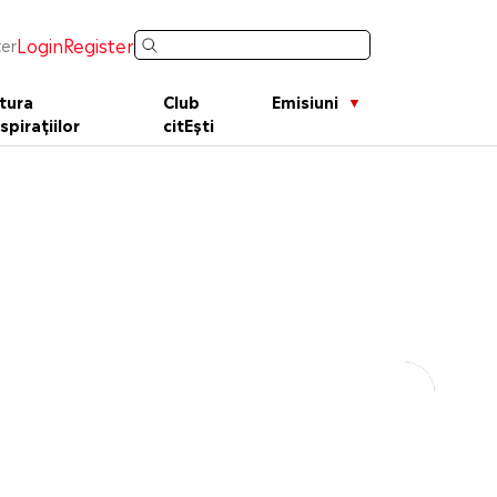
Login
Register
er
tura
Club
Emisiuni
spirațiilor
citEști