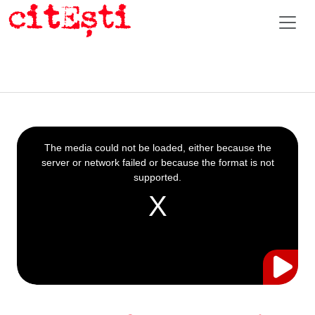
This
is
a
The media could not be loaded, either because the
modal
window.
server or network failed or because the format is not
supported.