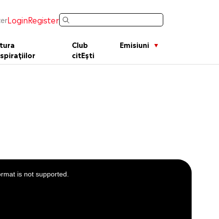
Login
Register
er
tura
Club
Emisiuni
spirațiilor
citEști
ormat is not supported.