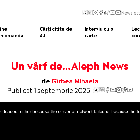
Newslett
ine
Cărți citite de
Interviu cu o
Lec
ecomandă
A.I.
carte
con
Un vârf de…Aleph News
de
Gîrbea Mihaela
Publicat 1 septembrie 2025
 loaded, either because the server or network failed or because the f