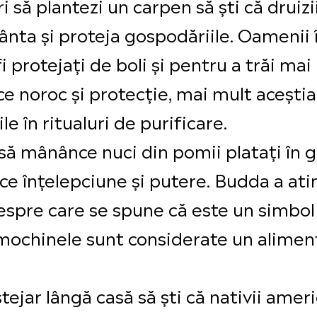
i să plantezi un carpen să ști că druizi
nta și proteja gospodăriile. Oamenii î
i protejați de boli și pentru a trăi m
ce noroc și protecție, mai mult aceștia
e în ritualuri de purificare.
ă mânânce nuci din pomii platați în gr
ce înțelepciune și putere. Budda a ati
espre care se spune că este un simbol a
mochinele sunt considerate un alimen
tejar lângă casă să ști că nativii amer