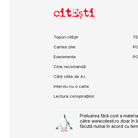
citEști
Topuri citEști
TE
Cartea zilei
PO
Evenimente
PO
Cine recomandă
Cărți citite de A.I.
Interviu cu o carte
Lectura conspirațiilor
Preluarea fără cost a materia
către www.citesti.ro doar în l
făcută numai în acord cu term