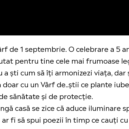
Vârf de 1 septembrie. O celebrare a 5 a
ăutat pentru tine cele mai frumoase l
u a ști cum să îți armonizezi viața, dar
oar cu un Vârf de..știi ce plante iubesc
 de sănătate și de protecție.
ângă casă se zice că aduce iluminare spi
ar fi să spui poezii în timp ce cauți c