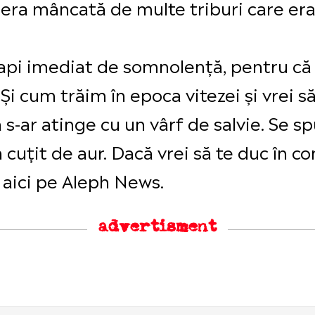
 era mâncată de multe triburi care er
api imediat de somnolență, pentru că
 Și cum trăim în epoca vitezei și vrei s
a s-ar atinge cu un vârf de salvie. Se 
 cuțit de aur. Dacă vrei să te duc în 
 aici pe Aleph News.
advertisment