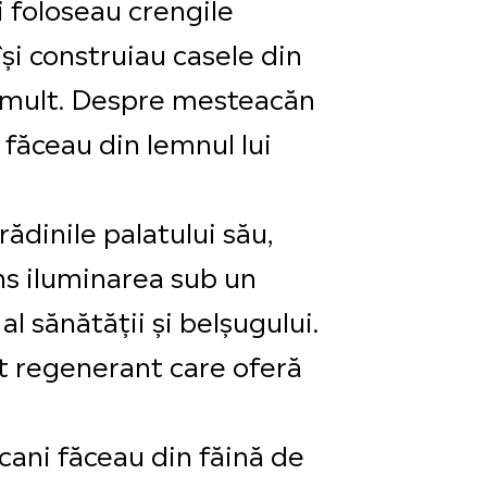
i foloseau crengile
și construiau casele din
ai mult. Despre mesteacăn
 făceau din lemnul lui
ădinile palatului său,
ns iluminarea sub un
l sănătății și belșugului.
t regenerant care oferă
icani făceau din făină de