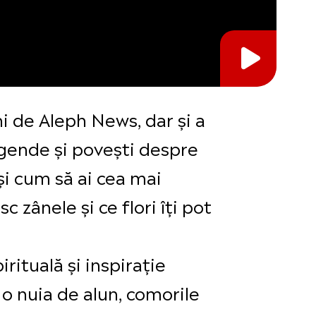
ni de Aleph News, dar și a
egende și povești despre
 și cum să ai cea mai
 zânele și ce flori îți pot
rituală și inspirație
u o nuia de alun, comorile