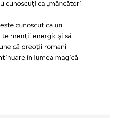
au cunoscuți ca „mâncători
 este cunoscut ca un
ă te menții energic și să
spune că preoții romani
continuare în lumea magică