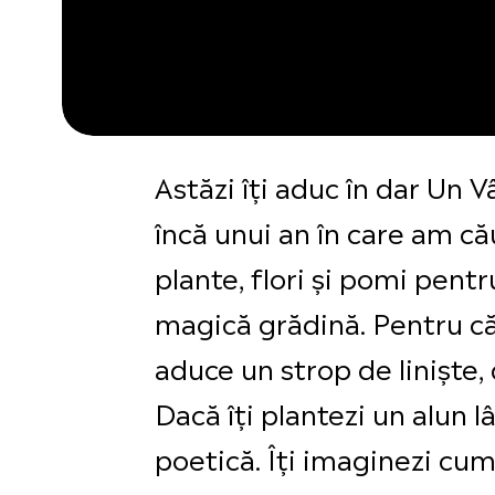
Astăzi îți aduc în dar Un 
încă unui an în care am c
plante, flori și pomi pentr
magică grădină. Pentru că d
aduce un strop de liniște,
Dacă îți plantezi un alun l
poetică. Îți imaginezi cum 