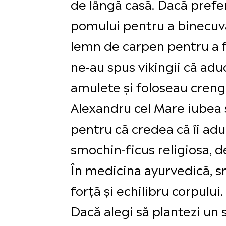
de lângă casă. Dacă prefer
pomului pentru a binecuvâ
lemn de carpen pentru a f
ne-au spus vikingii că adu
amulete și foloseau crengil
Alexandru cel Mare iubea s
pentru că credea că îi adu
smochin-ficus religiosa, d
În medicina ayurvedică, s
forță și echilibru corpului.
Dacă alegi să plantezi un s