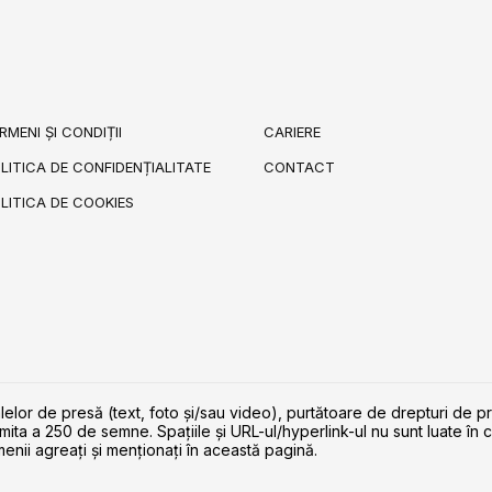
RMENI ȘI CONDIȚII
CARIERE
LITICA DE CONFIDENȚIALITATE
CONTACT
LITICA DE COOKIES
lelor de presă (text, foto și/sau video), purtătoare de drepturi de p
imita a 250 de semne. Spaţiile şi URL-ul/hyperlink-ul nu sunt luate în c
enii agreaţi şi menţionaţi în această pagină.