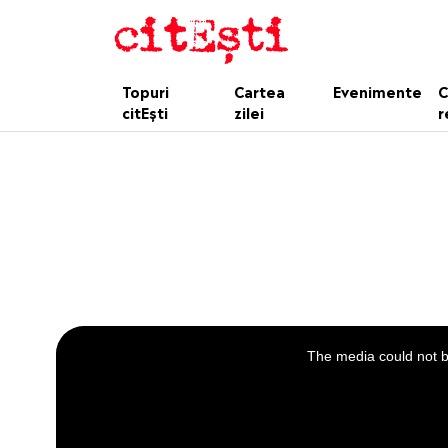
Topuri
Cartea
Evenimente
C
citEști
zilei
r
This
is
a
The media could not be
modal
window.