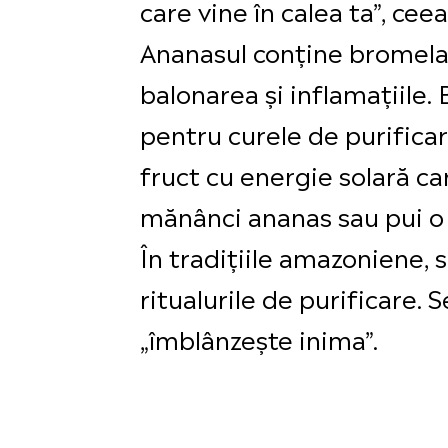
care vine în calea ta”, ce
Ananasul conține bromelai
balonarea și inflamațiile.
pentru curele de purificare
fruct cu energie solară c
mănânci ananas sau pui o 
În tradițiile amazoniene, 
ritualurile de purificare.
„îmblânzește inima”.