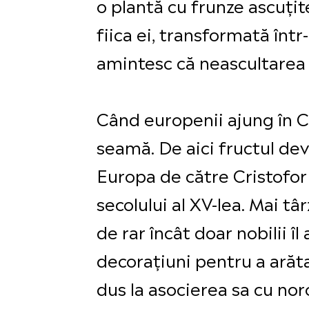
o plantă cu frunze ascuțite
fiica ei, transformată înt
amintesc că neascultarea 
Când europenii ajung în C
seamă. De aici fructul devi
Europa de către Cristofor 
secolului al XV-lea. Mai tâ
de rar încât doar nobilii î
decorațiuni pentru a arăt
dus la asocierea sa cu nor