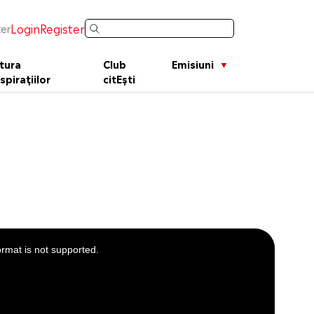
Login
Register
er
tura
Club
Emisiuni
spirațiilor
citEști
ormat is not supported.