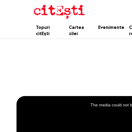
Topuri
Cartea
Evenimente
C
citEști
zilei
r
This
is
a
The media could not be
modal
window.