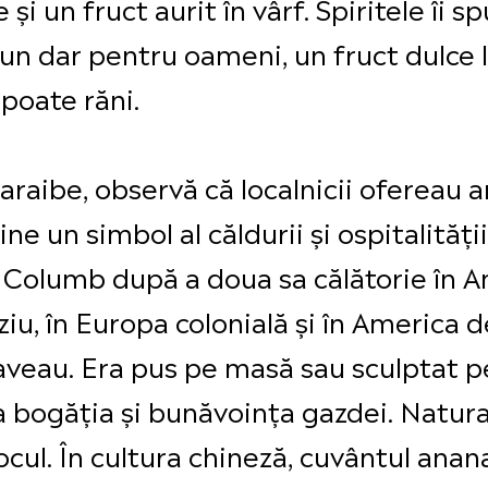
 și un fruct aurit în vârf. Spiritele îi
r-un dar pentru oameni, un fruct dulce 
poate răni.
araibe, observă că localnicii ofereau 
ne un simbol al căldurii și ospitalităț
Columb după a doua sa călătorie în Ame
rziu, în Europa colonială și în America
l aveau. Era pus pe masă sau sculptat pe
a bogăția și bunăvoința gazdei. Natura
ocul. În cultura chineză, cuvântul anan