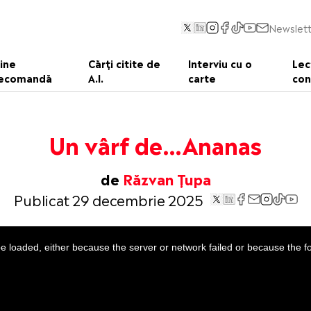
Newslett
ine
Cărți citite de
Interviu cu o
Lec
ecomandă
A.I.
carte
con
Un vârf de…Ananas
de
Răzvan Țupa
Publicat 29 decembrie 2025
 loaded, either because the server or network failed or because the f