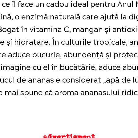
ea ce îl face un cadou ideal pentru Anu
nă, o enzimă naturală care ajută la di
 Bogat în vitamina C, mangan și antioxi
 și hidratare. În culturile tropicale, 
are aduce bucurie, abundență și protec
imagine cu el în bucătărie, aduce abun
sucul de ananas e considerat „apă de lu
 Se mai spune că aroma ananasului ridic
advertisment