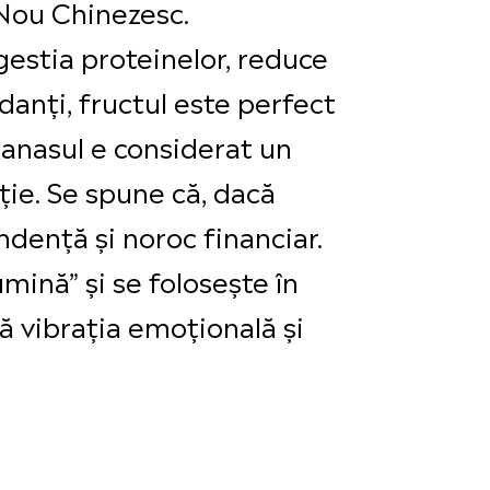
l Nou Chinezesc.
gestia proteinelor, reduce
danți, fructul este perfect
ananasul e considerat un
ție. Se spune că, dacă
dență și noroc financiar.
mină” și se folosește în
ă vibrația emoțională și