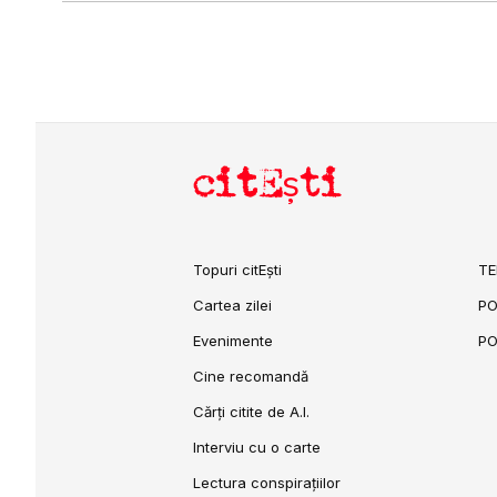
citEști
Topuri citEști
TE
Cartea zilei
PO
Evenimente
PO
Cine recomandă
Cărți citite de A.I.
Interviu cu o carte
Lectura conspirațiilor