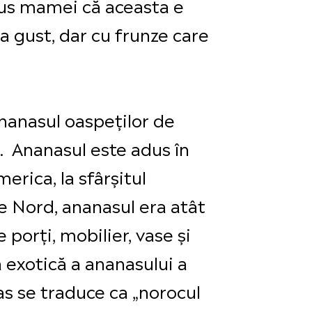
 spus mamei că aceasta e
la gust, dar cu frunze care
ananasul oaspeților de
ii. Ananasul este adus în
rica, la sfârșitul
 de Nord, ananasul era atât
 porți, mobilier, vase și
 exotică a ananasului a
as se traduce ca „norocul