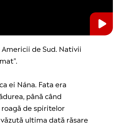
 Americii de Sud. Nativii
umat".
ca ei Nána. Fata era
pădurea, până când
 roagă de spiritelor
e văzută ultima dată răsare