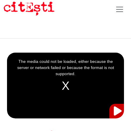
This
is
a
The media could not be loaded, either because the
modal
window.
server or network failed or because the format is not
supported.