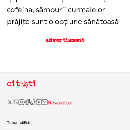
cofeina, sâmburii curmalelor
prăjite sunt o opțiune sănătoasă
advertisment
citEști
Newsletter
Topuri citEști