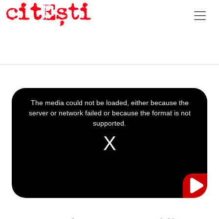
This
is
a
The media could not be loaded, either because the
modal
window.
server or network failed or because the format is not
supported.