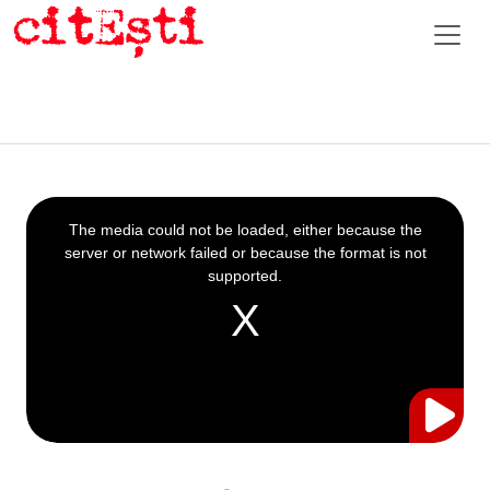
This
is
a
The media could not be loaded, either because the
modal
window.
server or network failed or because the format is not
supported.