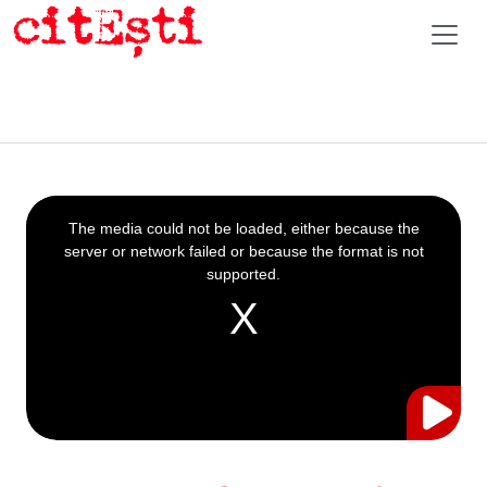
This
is
a
The media could not be loaded, either because the
modal
window.
server or network failed or because the format is not
supported.