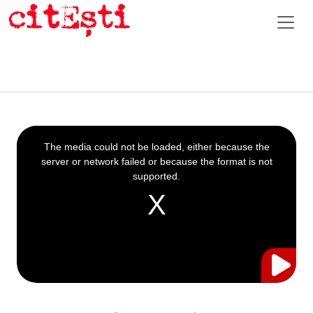
This
is
a
The media could not be loaded, either because the
modal
window.
server or network failed or because the format is not
supported.