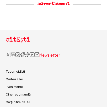
advertisment
citEști
Newsletter
Topuri citEști
Cartea zilei
Evenimente
Cine recomandă
Cărți citite de A.I.