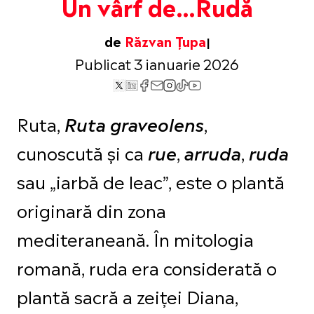
Un vârf de…Rudă
de
Răzvan Țupa
Publicat 3 ianuarie 2026
Ruta,
,
Ruta graveolens
cunoscută și ca
,
,
rue
arruda
ruda
sau „iarbă de leac”, este o plantă
originară din zona
mediteraneană. În mitologia
romană, ruda era considerată o
plantă sacră a zeiței Diana,