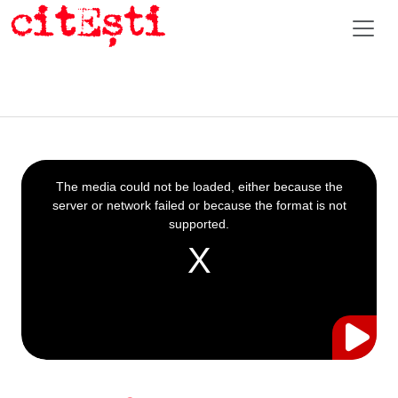
This
is
a
The media could not be loaded, either because the
modal
window.
server or network failed or because the format is not
supported.