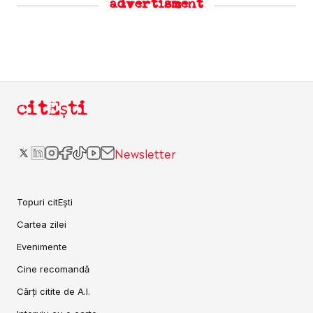
advertisment
citEști
Newsletter
Topuri citEști
Cartea zilei
Evenimente
Cine recomandă
Cărți citite de A.I.