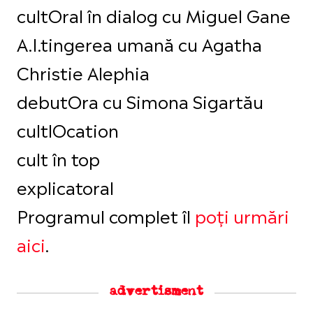
cultOral în dialog cu Miguel Gane
A.I.tingerea umană cu Agatha
Christie Alephia
debutOra cu Simona Sigartău
cultlOcation
cult în top
explicatoral
Programul complet îl
poți urmări
aici
.
advertisment