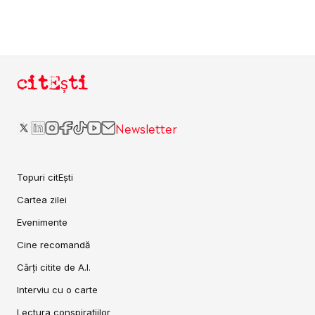
citEști
Newsletter
Topuri citEști
Cartea zilei
Evenimente
Cine recomandă
Cărți citite de A.I.
Interviu cu o carte
Lectura conspirațiilor