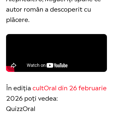
autor român a descoperit cu
plăcere.
În ediția
cultOral din 26 februarie
2026 poți vedea:
QuizzOral