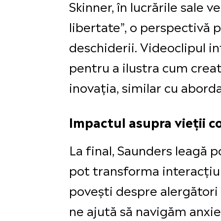
Skinner, în lucrările sale 
libertate”, o perspectivă
deschiderii. Videoclipul i
pentru a ilustra cum creat
inovația, similar cu abord
Impactul asupra vieții c
La final, Saunders leagă p
pot transforma interacțiun
povești despre alergători
ne ajută să navigăm anxiet