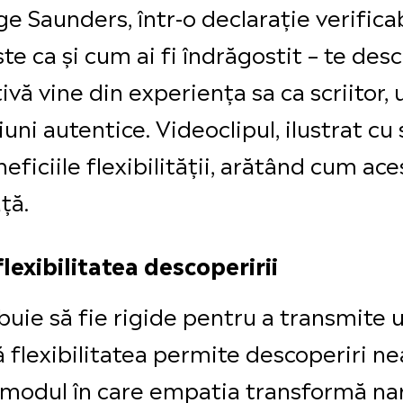
ge Saunders, într-o declarație verificab
e ca și cum ai fi îndrăgostit – te des
tivă vine din experiența sa ca scriito
uni autentice. Videoclipul, ilustrat cu
neficiile flexibilității, arătând cum a
ață.
flexibilitatea descoperirii
buie să fie rigide pentru a transmite 
ă flexibilitatea permite descoperiri ne
 modul în care empatia transformă nar