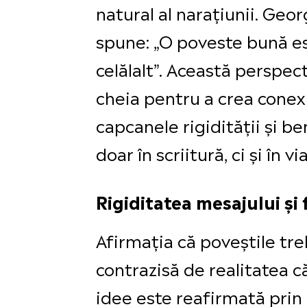
natural al narațiunii. Geor
spune: „O poveste bună est
celălalt”. Această perspec
cheia pentru a crea conexi
capcanele rigidității și be
doar în scriitură, ci și în vi
Rigiditatea mesajului și 
Afirmația că poveștile tre
contrazisă de realitatea c
idee este reafirmată prin