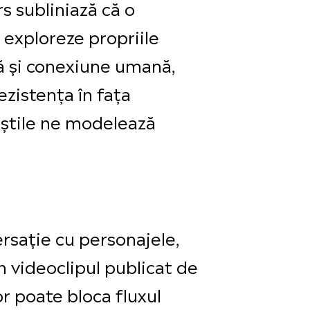
 subliniază că o
ă exploreze propriile
nță și conexiune umană,
ezistența în fața
eștile ne modelează
rsație cu personajele,
 videoclipul publicat de
or poate bloca fluxul