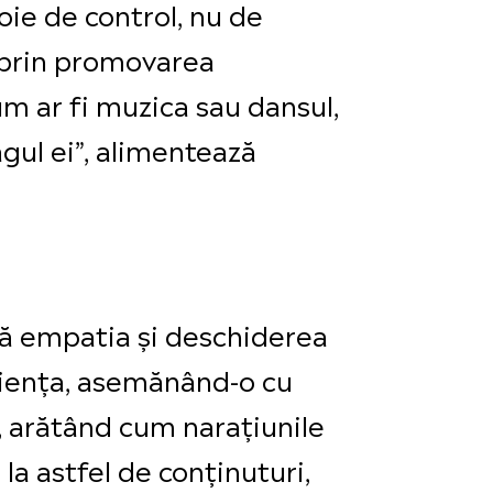
voie de control, nu de
t prin promovarea
um ar fi muzica sau dansul,
gul ei”, alimentează
 că empatia și deschiderea
iliența, asemănând-o cu
, arătând cum narațiunile
la astfel de conținuturi,