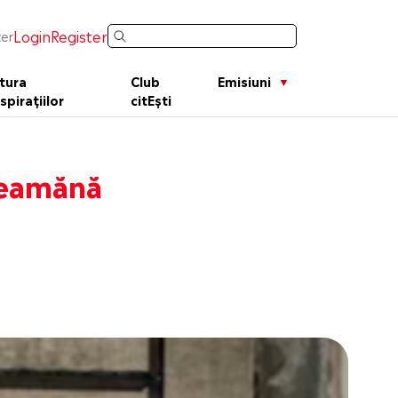
Login
Register
er
tura
Club
Emisiuni
spirațiilor
citEști
seamănă