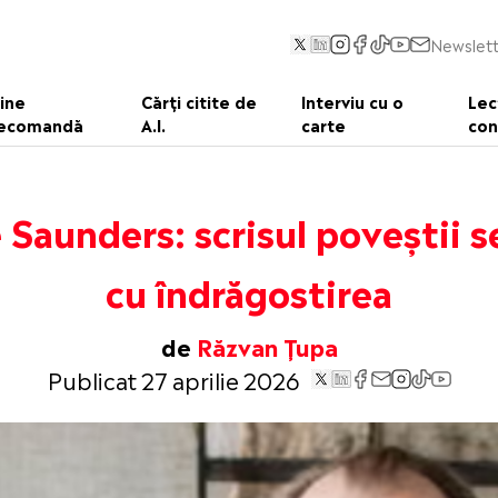
Newslett
ine
Cărți citite de
Interviu cu o
Lec
ecomandă
A.I.
carte
con
 Saunders: scrisul poveștii 
cu îndrăgostirea
de
Răzvan Țupa
Publicat 27 aprilie 2026