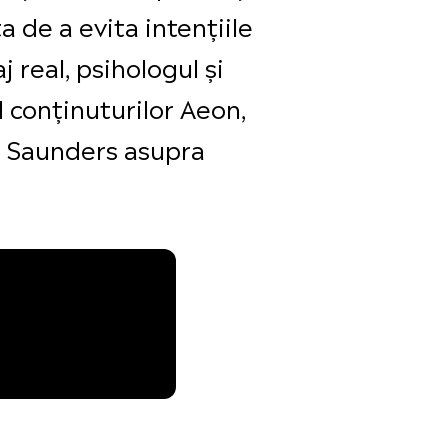
 de a evita intențiile
 real, psihologul și
l conținuturilor Aeon,
ui Saunders asupra