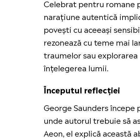
Celebrat pentru romane pr
narațiune autentică implică
povești cu aceeași sensibi
rezonează cu teme mai larg
traumelor sau explorarea 
înțelegerea lumii.
Începutul reflecției
George Saunders începe pr
unde autorul trebuie să a
Aeon, el explică această ab