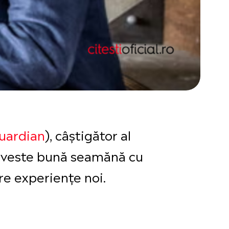
uardian
), câștigător al
poveste bună seamănă cu
re experiențe noi.