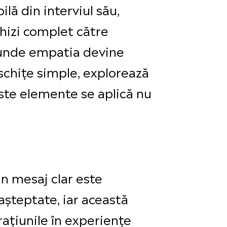
ilă din interviul său,
chizi complet către
r, unde empatia devine
 schițe simple, explorează
ceste elemente se aplică nu
un mesaj clar este
așteptate, iar această
ațiunile în experiențe