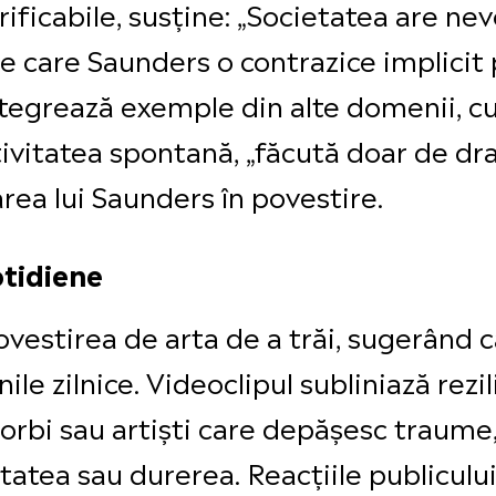
verificabile, susține: „Societatea are ne
 pe care Saunders o contrazice implici
ntegrează exemple din alte domenii, c
ivitatea spontană, „făcută doar de dra
area lui Saunders în povestire.
otidiene
ovestirea de arta de a trăi, sugerând
ile zilnice. Videoclipul subliniază rez
 orbi sau artiști care depășesc traume
atea sau durerea. Reacțiile publicului 