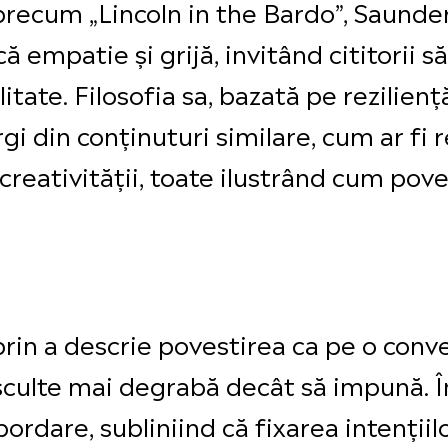
ecum „Lincoln in the Bardo”, Saunders
 empatie și grijă, invitând cititorii s
litate. Filosofia sa, bazată pe rezilie
i din conținuturi similare, cum ar fi r
creativității, toate ilustrând cum pov
in a descrie povestirea ca pe o conve
sculte mai degrabă decât să impună. În
ordare, subliniind că fixarea intențiil