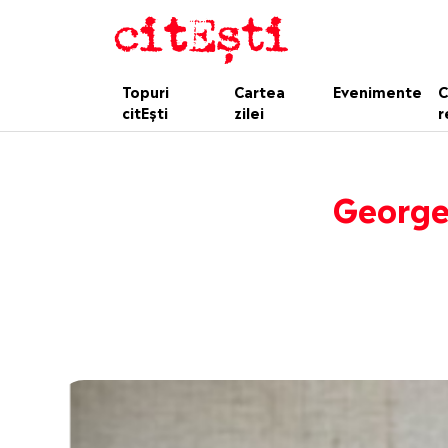
Topuri
Cartea
Evenimente
C
citEști
zilei
r
George