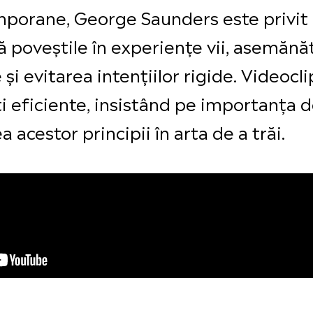
emporane, George Saunders este privit 
 poveștile în experiențe vii, asemănăt
și evitarea intențiilor rigide. Videocli
i eficiente, insistând pe importanța d
a acestor principii în arta de a trăi.