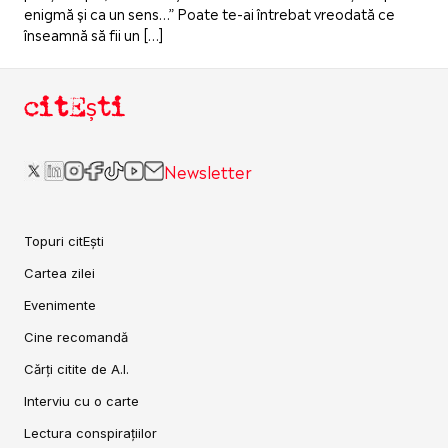
enigmă și ca un sens…” Poate te-ai întrebat vreodată ce
înseamnă să fii un […]
citEști
Newsletter
Topuri citEști
Cartea zilei
Evenimente
Cine recomandă
Cărți citite de A.I.
Interviu cu o carte
Lectura conspirațiilor