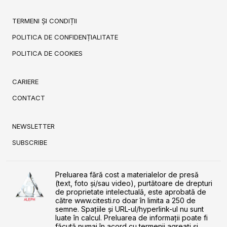
TERMENI ȘI CONDIȚII
POLITICA DE CONFIDENȚIALITATE
POLITICA DE COOKIES
CARIERE
CONTACT
NEWSLETTER
SUBSCRIBE
Preluarea fără cost a materialelor de presă
(text, foto și/sau video), purtătoare de drepturi
de proprietate intelectuală, este aprobată de
către www.citesti.ro doar în limita a 250 de
semne. Spaţiile şi URL-ul/hyperlink-ul nu sunt
luate în calcul. Preluarea de informaţii poate fi
făcută numai în acord cu termenii agreaţi şi