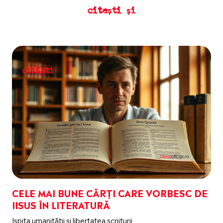
citești și
CELE MAI BUNE CĂRȚI CARE VORBESC DE
IISUS ÎN LITERATURĂ
Ispita umanității și libertatea scriiturii