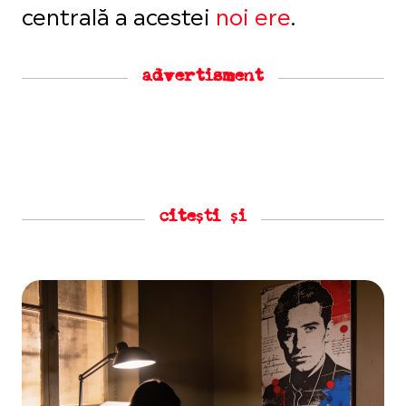
centrală a acestei
noi ere
.
advertisment
citești și