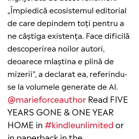
„Împiedică ecosistemul editorial
de care depindem toți pentru a
ne câștiga existența. Face dificilă
descoperirea noilor autori,
deoarece mlaștina e plină de
mizerii”, a declarat ea, referindu-
se la volumele generate de AI.
@marieforceauthor
Read FIVE
YEARS GONE & ONE YEAR
HOME in
#kindleunlimited
or
in paperback in the