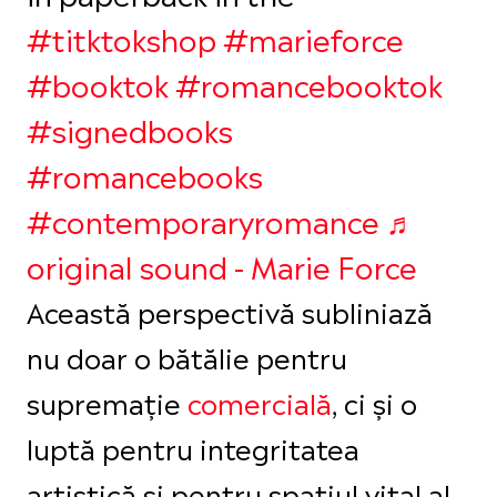
#titktokshop
#marieforce
#booktok
#romancebooktok
#signedbooks
#romancebooks
#contemporaryromance
♬
original sound - Marie Force
Această perspectivă subliniază
nu doar o bătălie pentru
supremație
comercială
, ci și o
luptă pentru integritatea
artistică și pentru spațiul vital al