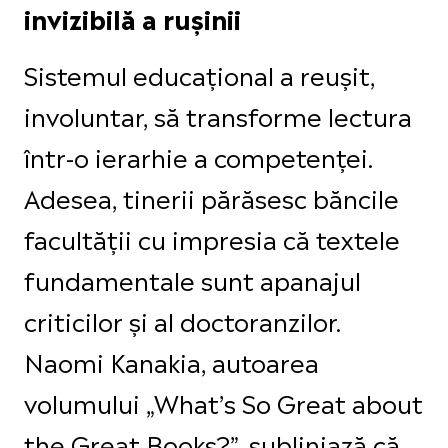
invizibilă a rușinii
Sistemul educațional a reușit,
involuntar, să transforme lectura
într-o ierarhie a competenței.
Adesea, tinerii părăsesc băncile
facultății cu impresia că textele
fundamentale sunt apanajul
criticilor și al doctoranzilor.
Naomi Kanakia, autoarea
volumului „What’s So Great about
the Great Books?”, subliniază că