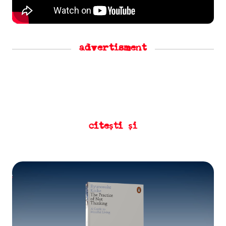
advertisment
citești și