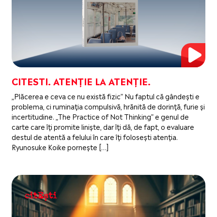
CITESTI. ATENȚIE LA ATENȚIE.
„Plăcerea e ceva ce nu există fizic” Nu faptul că gândești e
problema, ci ruminația compulsivă, hrănită de dorință, furie și
incertitudine. „The Practice of Not Thinking” e genul de
carte care îți promite liniște, dar îți dă, de fapt, o evaluare
destul de atentă a felului în care îți folosești atenția.
Ryunosuke Koike pornește […]