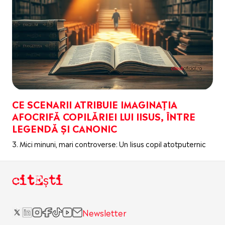
CE SCENARII ATRIBUIE IMAGINAȚIA
AFOCRIFĂ COPILĂRIEI LUI IISUS, ÎNTRE
LEGENDĂ ȘI CANONIC
3. Mici minuni, mari controverse: Un Iisus copil atotputernic
citEști
Newsletter