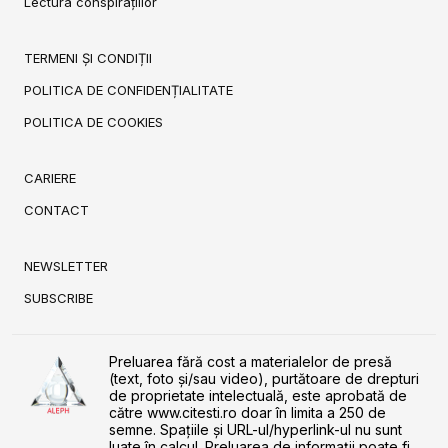
Lectura conspirațiilor
TERMENI ȘI CONDIȚII
POLITICA DE CONFIDENȚIALITATE
POLITICA DE COOKIES
CARIERE
CONTACT
NEWSLETTER
SUBSCRIBE
Preluarea fără cost a materialelor de presă
(text, foto și/sau video), purtătoare de drepturi
de proprietate intelectuală, este aprobată de
către www.citesti.ro doar în limita a 250 de
semne. Spaţiile şi URL-ul/hyperlink-ul nu sunt
luate în calcul. Preluarea de informaţii poate fi