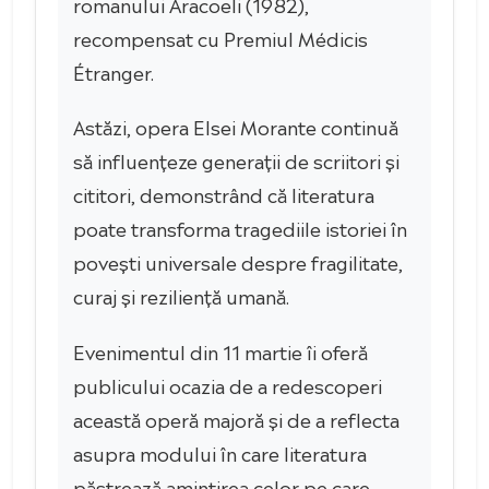
romanului Aracoeli (1982),
recompensat cu Premiul Médicis
Étranger.
Astăzi, opera Elsei Morante continuă
să influențeze generații de scriitori și
cititori, demonstrând că literatura
poate transforma tragediile istoriei în
povești universale despre fragilitate,
curaj și reziliență umană.
Evenimentul din 11 martie îi oferă
publicului ocazia de a redescoperi
această operă majoră și de a reflecta
asupra modului în care literatura
păstrează amintirea celor pe care