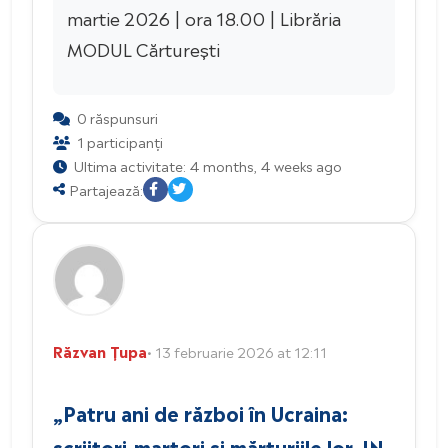
martie 2026 | ora 18.00 | Librăria
MODUL Cărturești
0 răspunsuri
1 participanți
Ultima activitate: 4 months, 4 weeks ago
Partajează:
Răzvan Țupa
• 13 februarie 2026 at 12:11
„Patru ani de război în Ucraina:
scriitori-martori și mărturiile lor. IN