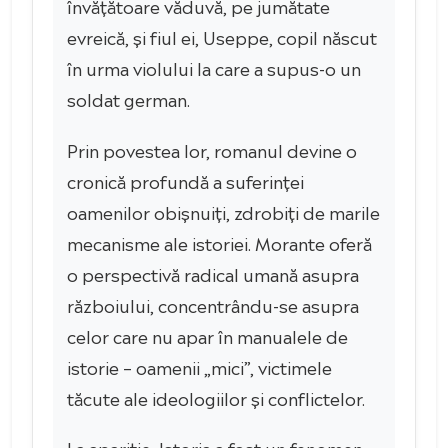
învățătoare văduvă, pe jumătate
evreică, și fiul ei, Useppe, copil născut
în urma violului la care a supus-o un
soldat german.
Prin povestea lor, romanul devine o
cronică profundă a suferinței
oamenilor obișnuiți, zdrobiți de marile
mecanisme ale istoriei. Morante oferă
o perspectivă radical umană asupra
războiului, concentrându-se asupra
celor care nu apar în manualele de
istorie – oamenii „mici”, victimele
tăcute ale ideologiilor și conflictelor.
La apariție, Istoria a fost un fenomen