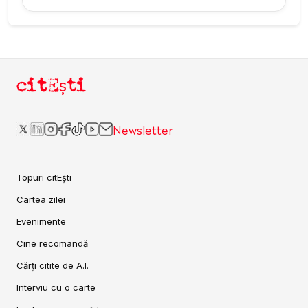
citEști
Newsletter
Topuri citEști
Cartea zilei
Evenimente
Cine recomandă
Cărți citite de A.I.
Interviu cu o carte