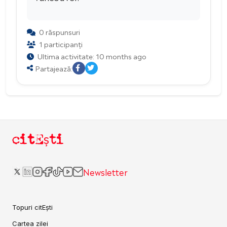
0 răspunsuri
1 participanți
Ultima activitate: 10 months ago
Partajează:
citEști
Newsletter
Topuri citEști
Cartea zilei