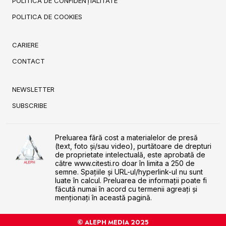
POLITICA DE CONFIDENȚIALITATE
POLITICA DE COOKIES
CARIERE
CONTACT
NEWSLETTER
SUBSCRIBE
Preluarea fără cost a materialelor de presă
(text, foto și/sau video), purtătoare de drepturi
de proprietate intelectuală, este aprobată de
către www.citesti.ro doar în limita a 250 de
semne. Spaţiile şi URL-ul/hyperlink-ul nu sunt
luate în calcul. Preluarea de informaţii poate fi
făcută numai în acord cu termenii agreaţi şi
menţionaţi în această pagină.
© ALEPH MEDIA 2025