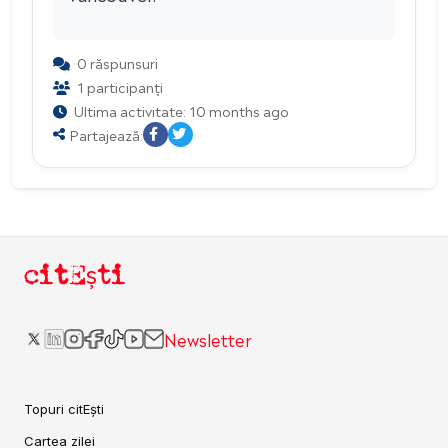
0 răspunsuri
1 participanți
Ultima activitate: 10 months ago
Partajează:
citEști
Newsletter
Topuri citEști
Cartea zilei