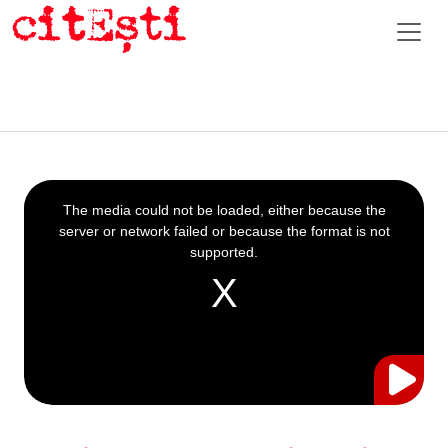
This
is
a
The media could not be loaded, either because the
modal
window.
server or network failed or because the format is not
supported.