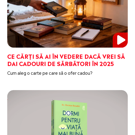
CE CĂRȚI SĂ AI ÎN VEDERE DACĂ VREI SĂ
DAI CADOURI DE SĂRBĂTORI ÎN 2025
Cum aleg o carte pe care să o ofer cadou?