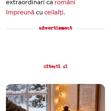
extraordinari ca
români
împreună
cu
ceilalți
.
advertisment
citești și