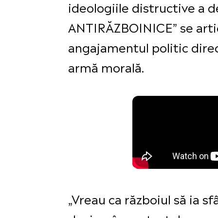
ideologiile distructive a 
ANTIRĂZBOINICE” se articu
angajamentul politic direct
armă morală.
„Vreau ca războiul să ia s