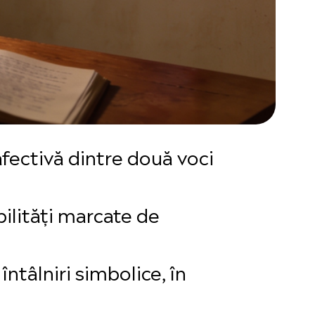
afectivă dintre două voci
bilități marcate de
tâlniri simbolice, în