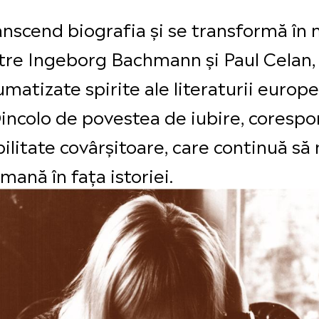
transcend biografia și se transformă în
intre Ingeborg Bachmann și Paul Celan,
umatizate spirite ale literaturii euro
Dincolo de povestea de iubire, coresp
ibilitate covârșitoare, care continuă s
umană în fața istoriei.