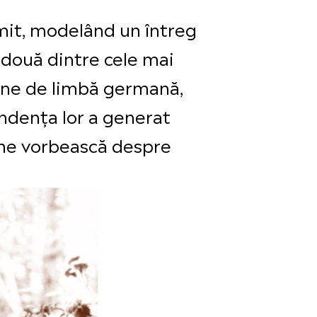
 mit, modelând un întreg
 două dintre cele mai
pene de limbă germană,
ondența lor a generat
ă ne vorbească despre