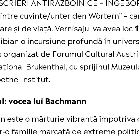
– „SCRIERI ANTIRĂZBOINICE – INGE
intre cuvinte/unter den Wörtern” – ca
rare și de viață. Vernisajul va avea loc
1
 sibian o incursiune profundă în univers
 organizat de Forumul Cultural Austri
ional Brukenthal, cu sprijinul Muzeului
ethe-Institut.
l: vocea lui Bachmann
ste o mărturie vibrantă împotriva oro
tr-o familie marcată de extreme politic