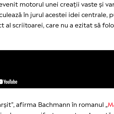
devenit motorul unei creații vaste și va
lează în jurul acestei idei centrale,
 al scriitoarei, care nu a ezitat să fol
fârșit”, afirma Bachmann în romanul „
M