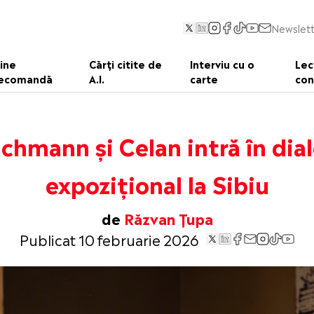
Newslett
ine
Cărți citite de
Interviu cu o
Lec
ecomandă
A.I.
carte
con
chmann și Celan intră în dia
expozițional la Sibiu
de
Răzvan Țupa
Publicat 10 februarie 2026