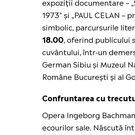
expoziții documentare 
1973” și „PAUL CELAN – pr
simbolic, parcursurile lite
, oferind publicului
18.00
cuvântului, într-un demers
German Sibiu și Muzeul Naț
Române București și al Go
Confruntarea cu trecutu
Opera Ingeborg Bachmann e
ecourilor sale. Născută în