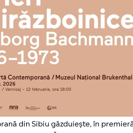
nă din Sibiu găzduiește, în premieră 