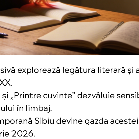
ivă explorează legătura literară și 
 XX.
” și „Printre cuvinte” dezvăluie sensi
ului în limbaj.
orană Sibiu devine gazda acestei în
rie 2026.