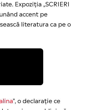
riate. Expoziția „SCRIERI
 punând accent pe
osească literatura ca pe o
alina
”, o declarație ce