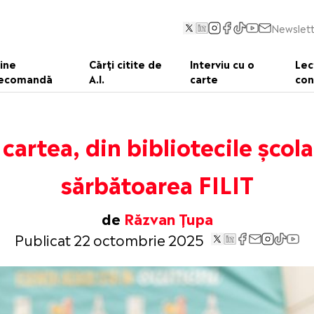
Newslett
ine
Cărți citite de
Interviu cu o
Lec
ecomandă
A.I.
carte
con
cartea, din bibliotecile școla
sărbătoarea FILIT
de
Răzvan Țupa
Publicat 22 octombrie 2025