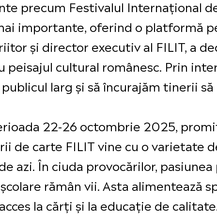
nte precum Festivalul Internațional de
t mai importante, oferind o platformă 
riitor și director executiv al FILIT, a d
 peisajul cultural românesc. Prin int
publicul larg și să încurajăm tinerii 
în perioada 22-26 octombrie 2025, prom
rii de carte FILIT vine cu o varietate 
 de azi. În ciuda provocărilor, pasiunea
școlare rămân vii. Asta alimentează spe
acces la cărți și la educație de calitate