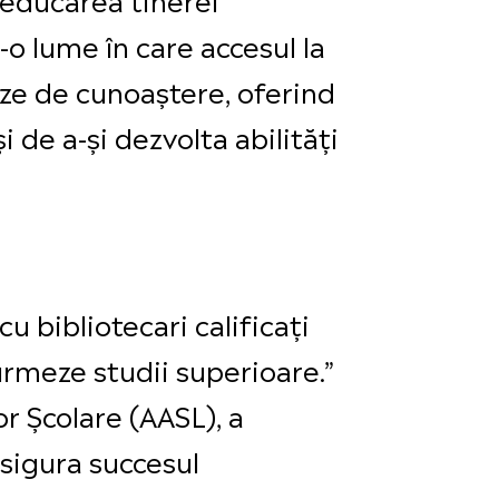
-o lume în care accesul la
aze de cunoaștere, oferind
i de a-și dezvolta abilități
cu bibliotecari calificați
rmeze studii superioare.”
r Școlare (AASL), a
asigura succesul