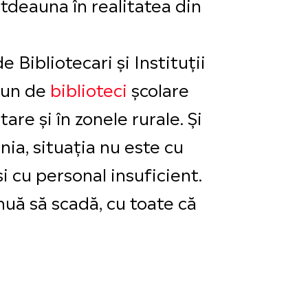
otdeauna în realitatea din
 Bibliotecari și Instituții
spun de
biblioteci
școlare
are și în zonele rurale. Și
ia, situația nu este cu
i cu personal insuficient.
nuă să scadă, cu toate că