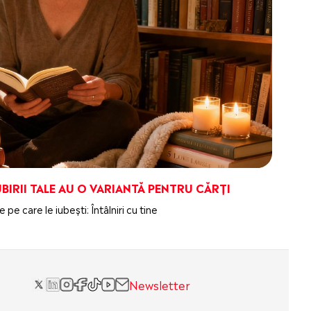
IUBIRII TALE AU O VARIANTĂ PENTRU CĂRȚI
 pe care le iubești: Întâlniri cu tine
Newsletter