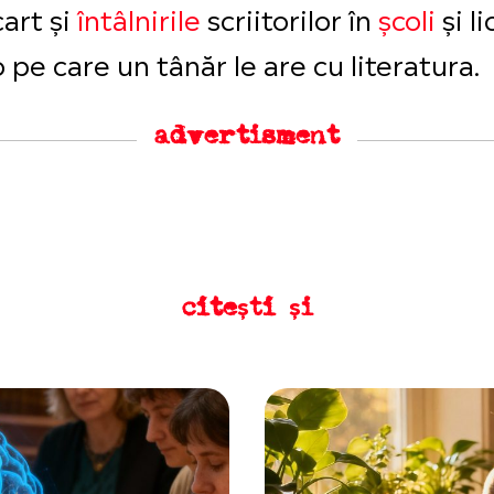
art și
întâlnirile
scriitorilor în
școli
și l
 pe care un tânăr le are cu literatura.
advertisment
citești și