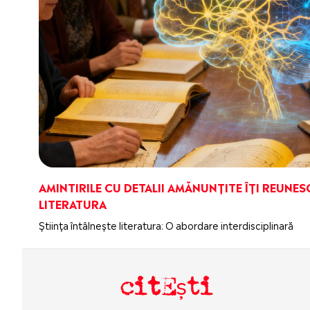
AMINTIRILE CU DETALII AMĂNUNȚITE ÎȚI REUNES
LITERATURA
Știința întâlnește literatura: O abordare interdisciplinară
citEști