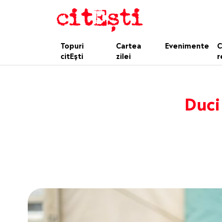
Topuri
Cartea
Evenimente
C
citEști
zilei
r
Duci 