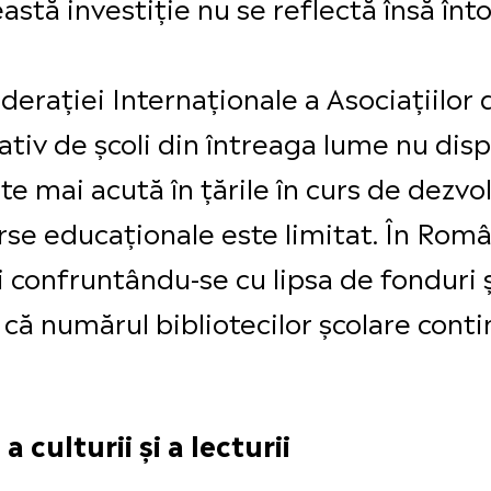
eastă investiție nu se reflectă însă înt
rației Internaționale a Asociațiilor de
ativ de școli din întreaga lume nu di
e mai acută în țările în curs de dezvolt
rse educaționale este limitat. În Român
 confruntându-se cu lipsa de fonduri ș
că numărul bibliotecilor școlare conti
 culturii și a lecturii