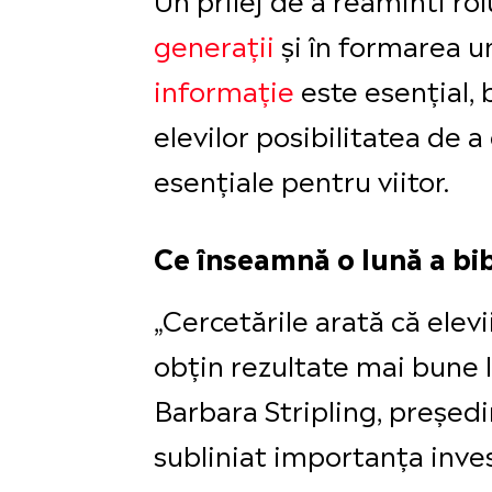
generații
și în formarea un
informație
este esențial, 
elevilor posibilitatea de a 
esențiale pentru viitor.
Ce înseamnă o lună a bib
„Cercetările arată că elevii
obțin rezultate mai bune 
Barbara Stripling, președi
subliniat importanța invest