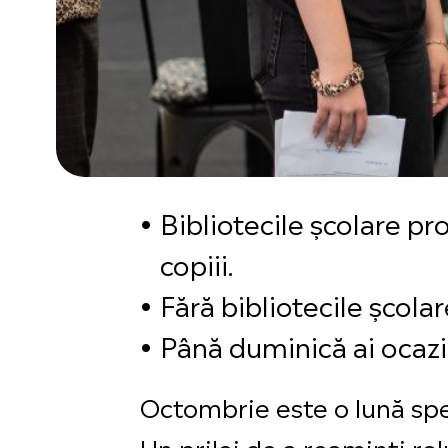
Bibliotecile școlare pr
copiii.
Fără bibliotecile școla
Până duminică ai ocazia
Octombrie este o lună spec
Un prilej de a reaminti rolu