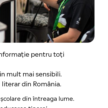
informație pentru toți
n mult mai sensibili.
l literar din România.
 școlare din întreaga lume.
n educarea tinerei