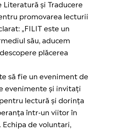
 Literatură și Traducere
pentru promovarea lecturii
eclarat: „FILIT este un
ermediul său, aducem
să descopere plăcerea
ite să fie un eveniment de
de evenimente și invitați
 pentru lectură și dorința
ranța într-un viitor în
. Echipa de voluntari,