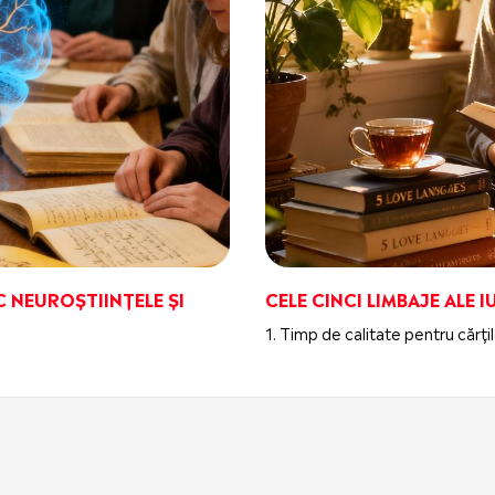
C NEUROȘTIINȚELE ȘI
CELE CINCI LIMBAJE ALE 
1. Timp de calitate pentru cărțile