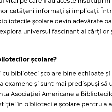
or cetățeni informați și implicați. Într
bibliotecile școlare devin adevărate o
explora universul fascinant al cărților ș
liotecilor școlare?
 cu biblioteci școlare bine echipate și 
la examene și sunt mai predispuși să u
nta Asociației Americane a Bibliotecilo
iției în bibliotecile școlare pentru a 