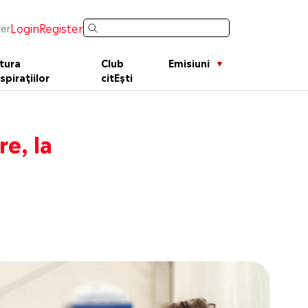
Login
Register
er
tura
Club
Emisiuni
spirațiilor
citEști
re, la