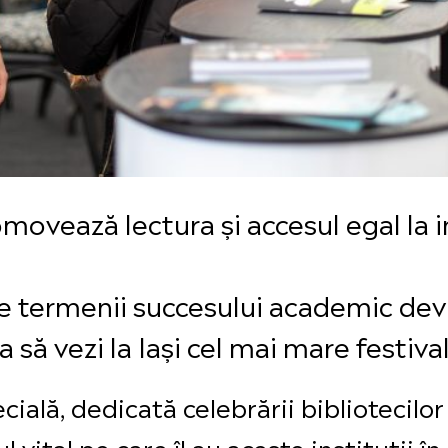
omovează lectura și accesul egal la 
re termenii succesului academic devi
 să vezi la Iași cel mai mare festiva
ială, dedicată celebrării bibliotecilor
l vital pe care îl au aceste instituții î