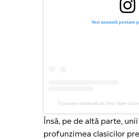
Vezi această postare 
O postare distribuită de Ohio State Univ
Însă, pe de altă parte, uni
profunzimea clasicilor pre