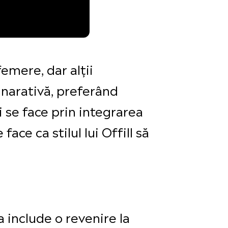
emere, dar alții
 narativă, preferând
i se face prin integrarea
ace ca stilul lui Offill să
 include o revenire la