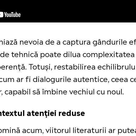
niază nevoia de a captura gândurile ef
de tehnică poate dilua complexitatea
erență. Totuși, restabilirea echilibrulu
um ar fi dialogurile autentice, ceea ce f
 capabil să îmbine vechiul cu noul.
ntextul atenției reduse
ină acum, viitorul literaturii ar putea