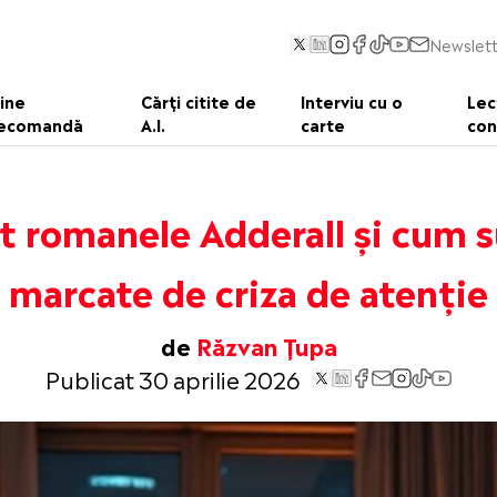
Newslett
ine
Cărți citite de
Interviu cu o
Lec
ecomandă
A.I.
carte
con
t romanele Adderall și cum s
marcate de criza de atenție
de
Răzvan Țupa
Publicat 30 aprilie 2026