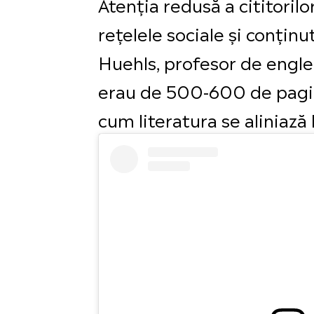
Atenția redusă a cititoril
rețelele sociale și conțin
Huehls, profesor de englez
erau de 500-600 de pagini
cum literatura se aliniază 