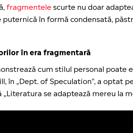
ă,
fragmentele
scurte nu doar adapteaz
 de puternică în formă condensată, păs
orilor în era fragmentară
monstrează cum stilul personal poate e
ll, în „Dept. of Speculation”, a optat 
 „Literatura se adaptează mereu la m