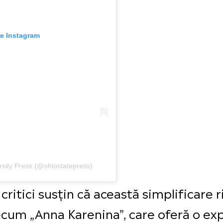
pe Instagram
ersity Press (@ohiostatepress)
i critici susțin că această simplificare 
cum „Anna Karenina”, care oferă o exp