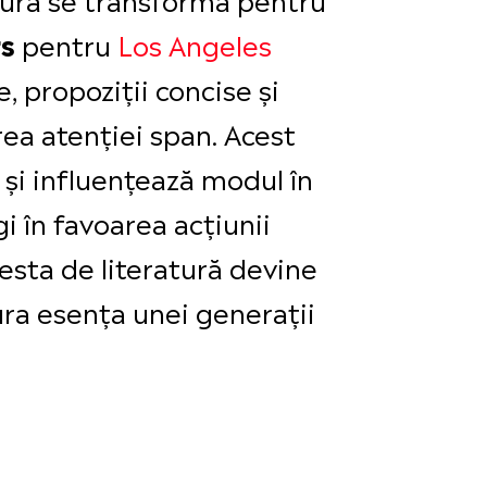
pentru
Los Angeles
s
, propoziții concise și
rea atenției span. Acest
 și influențează modul în
i în favoarea acțiunii
cesta de literatură devine
ura esența unei generații