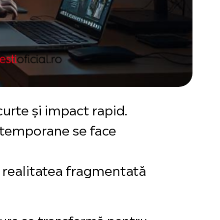
curte și impact rapid.
ontemporane se face
ta realitatea fragmentată
atura se transformă pentru