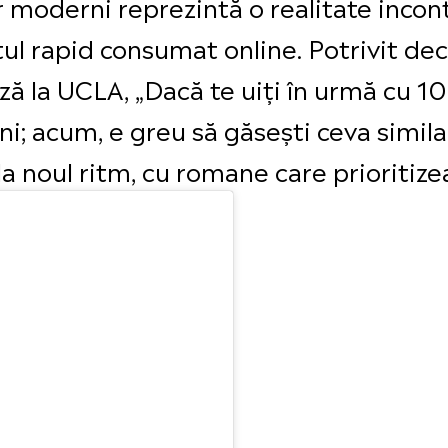
or moderni reprezintă o realitate incon
utul rapid consumat online. Potrivit de
ă la UCLA, „Dacă te uiți în urmă cu 10
; acum, e greu să găsești ceva similar
la noul ritm, cu romane care prioritize