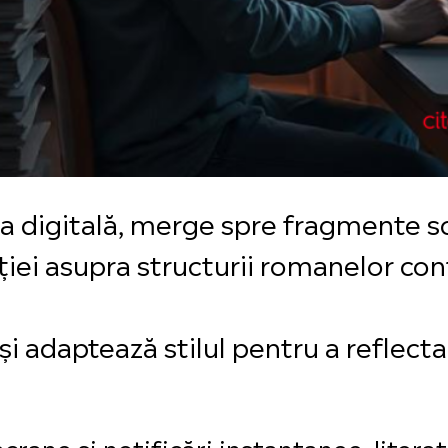
 era digitală, merge spre fragmente s
nției asupra structurii romanelor c
își adaptează stilul pentru a reflec
crane și notificări instantanee, liter