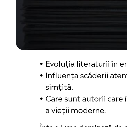
Evoluția literaturii în
Influența scăderii ate
simțită.
Care sunt autorii care 
a vieții moderne.
Într-o lume dominată de e