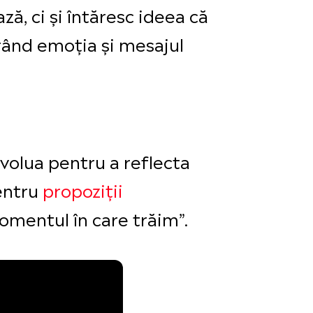
ă, ci și întăresc ideea că
trând emoția și mesajul
volua pentru a reflecta
pentru
propoziții
omentul în care trăim”.