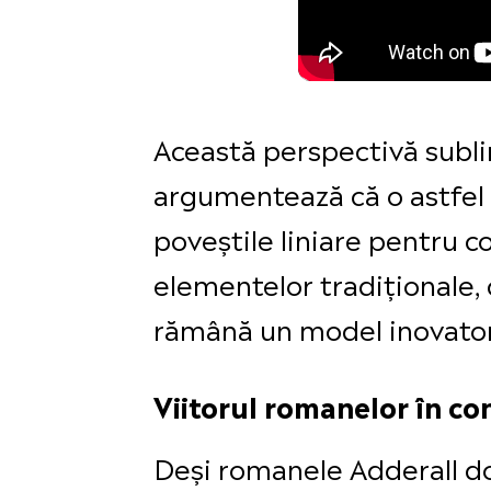
Această perspectivă subli
argumentează că o astfel 
poveștile liniare pentru co
elementelor tradiționale, c
rămână un model inovator,
Viitorul romanelor în co
Deși romanele Adderall dom