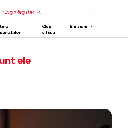
Login
Register
er
tura
Club
Emisiuni
spirațiilor
citEști
unt ele