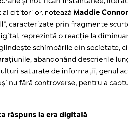
 al cititorilor, notează
Maddie Connor
”, caracterizate prin fragmente scurte
digital, reprezintă o reacție la diminua
lindește schimbările din societate, ci
arațiunile, abandonând descrierile lung
ulturi saturate de informații, genul a
eși nu fără controverse, pentru a capt
a răspuns la era digitală