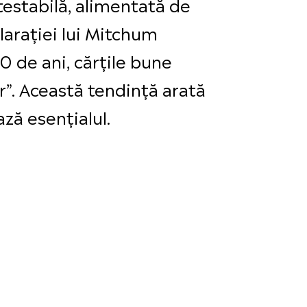
testabilă, alimentată de
clarației lui Mitchum
0 de ani, cărțile bune
”. Această tendință arată
ază esențialul.