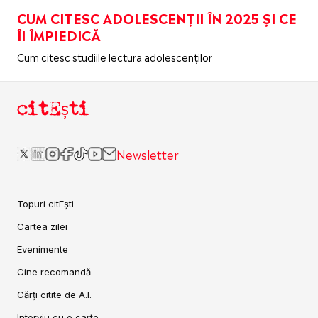
CUM CITESC ADOLESCENȚII ÎN 2025 ȘI CE
ÎI ÎMPIEDICĂ
Cum citesc studiile lectura adolescenților
citEști
Newsletter
Topuri citEști
Cartea zilei
Evenimente
Cine recomandă
Cărți citite de A.I.
Interviu cu o carte