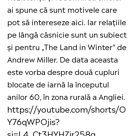
ai spune că sunt motivele care
pot să intereseze aici. Iar relațiile
pe lângă căsnicie sunt un subiect
și pentru „The Land in Winter” de
Andrew Miller. De data aceasta
este vorba despre două cupluri
blocate de iarnă la începutul
anilor 60, în zona rurală a Angliei.
https://youtube.com/shorts/O
Y76qWPOjis?
si=L4_Ct3HYHZjr258g