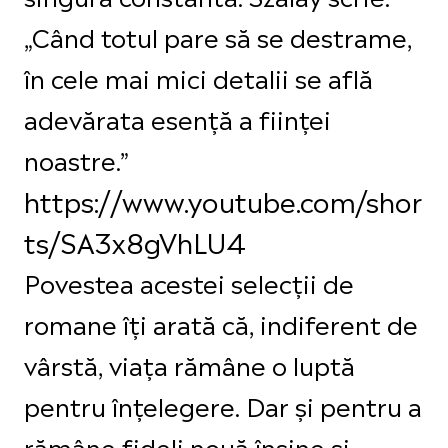
„Când totul pare să se destrame,
în cele mai mici detalii se află
adevărata esență a ființei
noastre.”
https://www.youtube.com/shor
ts/SA3x8gVhLU4
Povestea acestei selecții de
romane îți arată că, indiferent de
vârstă, viața rămâne o luptă
pentru înțelegere. Dar și pentru a
rămâne fideli nouă înșine și