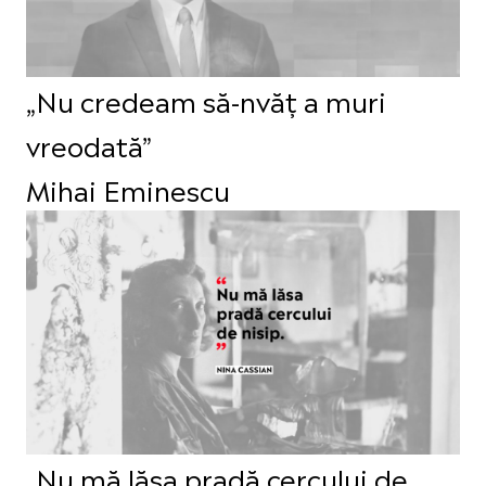
„Nu credeam să-nvăț a muri
vreodată”
Mihai Eminescu
„Nu mă lăsa pradă cercului de