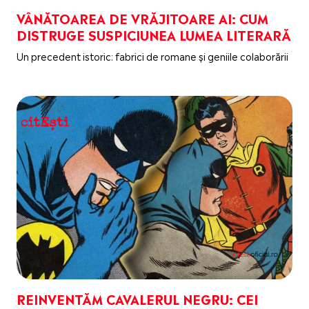
VÂNĂTOAREA DE VRĂJITOARE AI: CUM
DISTRUGE SUSPICIUNEA LUMEA LITERARĂ
Un precedent istoric: fabrici de romane și geniile colaborării
REINVENTĂM CAVALERUL NEGRU: CEI