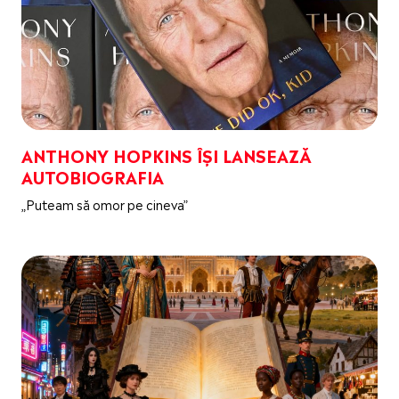
ANTHONY HOPKINS ÎȘI LANSEAZĂ
AUTOBIOGRAFIA
„Puteam să omor pe cineva”