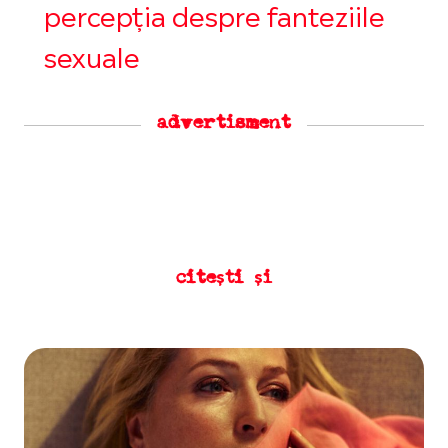
percepția despre fanteziile
sexuale
advertisment
citești și