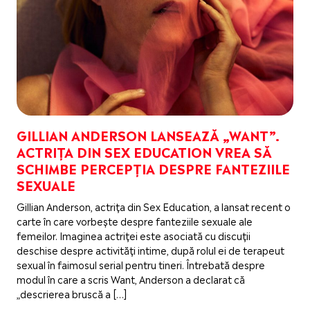
GILLIAN ANDERSON LANSEAZĂ „WANT”.
ACTRIȚA DIN SEX EDUCATION VREA SĂ
SCHIMBE PERCEPȚIA DESPRE FANTEZIILE
SEXUALE
Gillian Anderson, actrița din Sex Education, a lansat recent o
carte în care vorbește despre fanteziile sexuale ale
femeilor. Imaginea actriței este asociată cu discuții
deschise despre activități intime, după rolul ei de terapeut
sexual în faimosul serial pentru tineri. Întrebată despre
modul în care a scris Want, Anderson a declarat că
„descrierea bruscă a […]