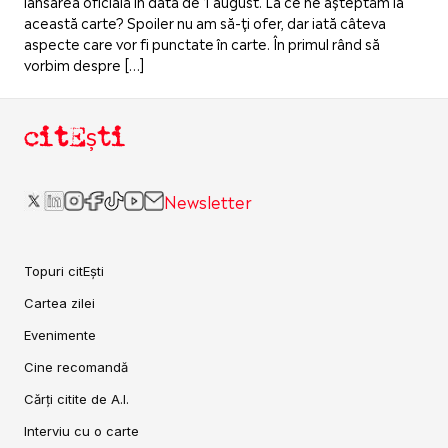
lansarea oficială în data de 1 august. La ce ne așteptăm la
această carte? Spoiler nu am să-ți ofer, dar iată câteva
aspecte care vor fi punctate în carte. În primul rând să
vorbim despre […]
citEști
Newsletter
Topuri citEști
Cartea zilei
Evenimente
Cine recomandă
Cărți citite de A.I.
Interviu cu o carte