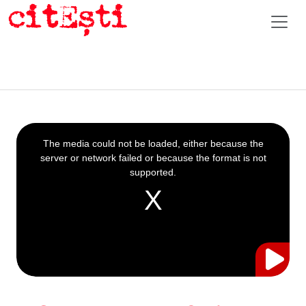
This
is
a
The media could not be loaded, either because the
modal
window.
server or network failed or because the format is not
supported.