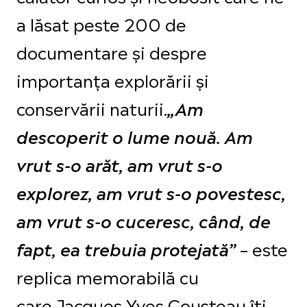
a lăsat peste 200 de
documentare și despre
importanța explorării și
conservării naturii.
„Am
descoperit o lume nouă. Am
vrut s-o arăt, am vrut s-o
explorez, am vrut s-o povestesc,
am vrut s-o cuceresc, când, de
– este
fapt, ea trebuia protejată”
replica memorabilă cu
care Jacques-Yves Cousteau îți