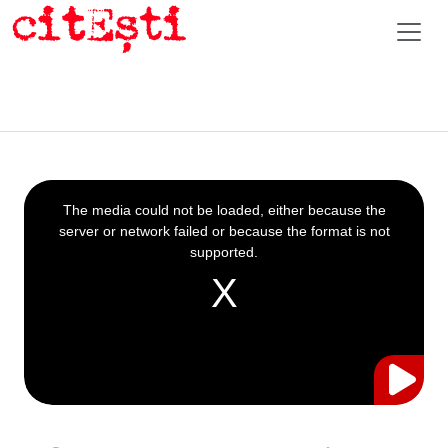
This
is
a
The media could not be loaded, either because the
modal
window.
server or network failed or because the format is not
supported.