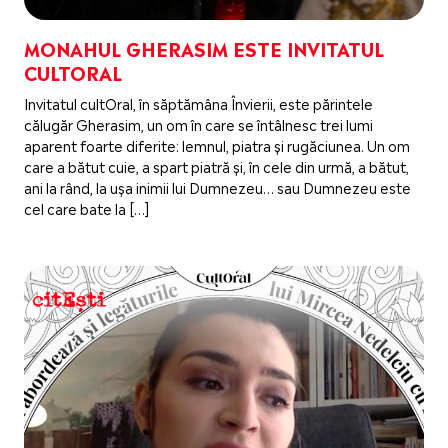
MONAHUL GHERASIM ESTE INVITATUL
CULTORAL
Invitatul cultOral, în săptămâna Învierii, este părintele
călugăr Gherasim, un om în care se întâlnesc trei lumi
aparent foarte diferite: lemnul, piatra și rugăciunea. Un om
care a bătut cuie, a spart piatră și, în cele din urmă, a bătut,
ani la rând, la ușa inimii lui Dumnezeu… sau Dumnezeu este
cel care bate la […]