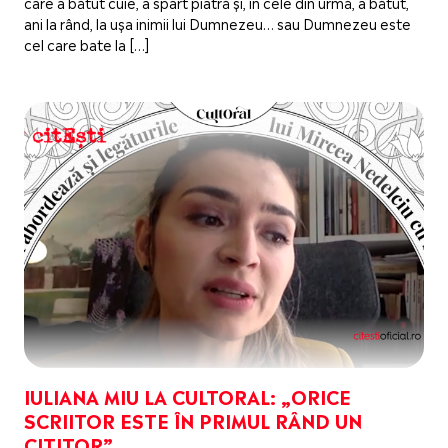
care a bătut cuie, a spart piatră și, în cele din urmă, a bătut,
ani la rând, la ușa inimii lui Dumnezeu… sau Dumnezeu este
cel care bate la […]
IULIANA MIU LA CULTORAL: „ORICE
SCRIITOR ESTE ÎN PRIMUL RÂND UN
CITITOR”