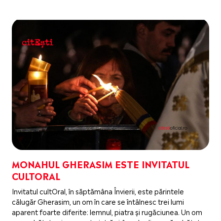
MONAHUL GHERASIM ESTE INVITATUL
CULTORAL
Invitatul cultOral, în săptămâna Învierii, este părintele
călugăr Gherasim, un om în care se întâlnesc trei lumi
aparent foarte diferite: lemnul, piatra și rugăciunea. Un om