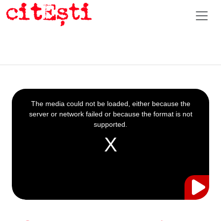
This
is
a
The media could not be loaded, either because the
modal
window.
server or network failed or because the format is not
supported.