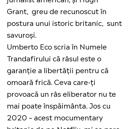
Grant, greu de recunoscut în
postura unui istoric britanic, sunt
savuroși.
Umberto Eco scria în Numele
Trandafirului că râsul este o
garanție a libertății pentru că
omoară frică. Ceva care-ți
provoacă un râs eliberator nu te
mai poate înspăimânta. Jos cu
2020 – acest mocumentary
britanic de pe Netflix, mi se pare