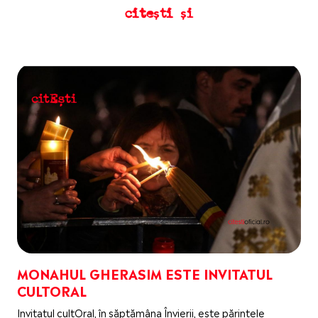
citești și
MONAHUL GHERASIM ESTE INVITATUL
CULTORAL
Invitatul cultOral, în săptămâna Învierii, este părintele