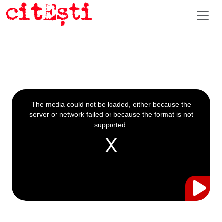
This
is
a
The media could not be loaded, either because the
modal
window.
server or network failed or because the format is not
supported.