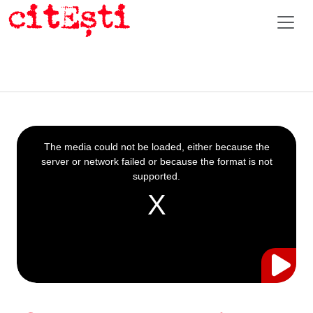
This
is
a
The media could not be loaded, either because the
modal
window.
server or network failed or because the format is not
supported.