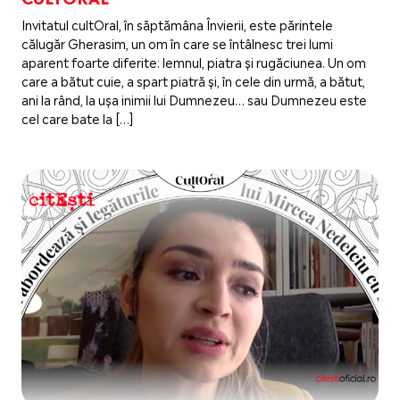
Invitatul cultOral, în săptămâna Învierii, este părintele
călugăr Gherasim, un om în care se întâlnesc trei lumi
aparent foarte diferite: lemnul, piatra și rugăciunea. Un om
care a bătut cuie, a spart piatră și, în cele din urmă, a bătut,
ani la rând, la ușa inimii lui Dumnezeu… sau Dumnezeu este
cel care bate la […]