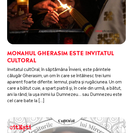
MONAHUL GHERASIM ESTE INVITATUL
CULTORAL
Invitatul cultOral, în săptămâna Învierii, este părintele
călugăr Gherasim, un om în care se întâlnesc trei lumi
aparent foarte diferite: lemnul, piatra și rugăciunea. Un om
care a bătut cuie, a spart piatră și, în cele din urmă, a bătut,
ani la rând, la ușa inimii lui Dumnezeu… sau Dumnezeu este
cel care bate la […]