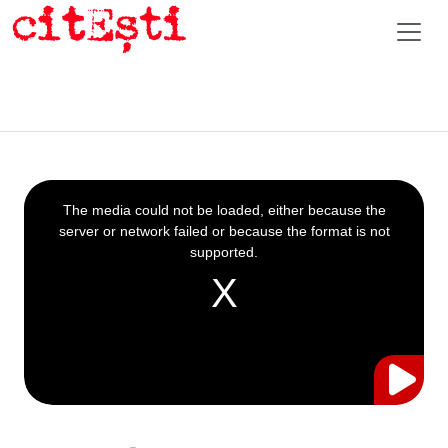
This
is
a
The media could not be loaded, either because the
modal
window.
server or network failed or because the format is not
supported.