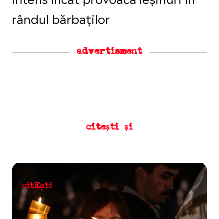
rândul bărbaților
advertisment
citești și