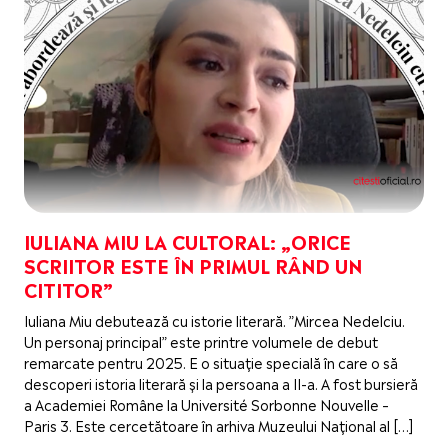
IULIANA MIU LA CULTORAL: „ORICE
SCRIITOR ESTE ÎN PRIMUL RÂND UN
CITITOR”
Iuliana Miu debutează cu istorie literară. ”Mircea Nedelciu.
Un personaj principal” este printre volumele de debut
remarcate pentru 2025. E o situație specială în care o să
descoperi istoria literară și la persoana a II-a. A fost bursieră
a Academiei Române la Université Sorbonne Nouvelle –
Paris 3. Este cercetătoare în arhiva Muzeului Național al […]