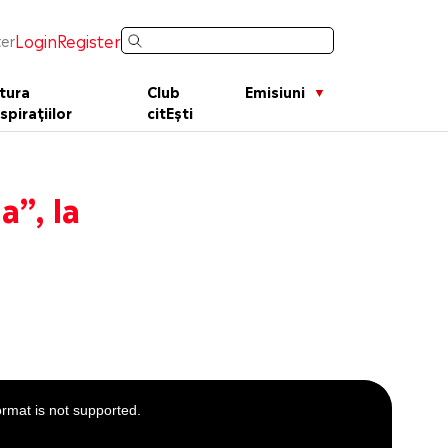
Login
Register
er
tura
Club
Emisiuni
spirațiilor
citEști
”, la
ormat is not supported.