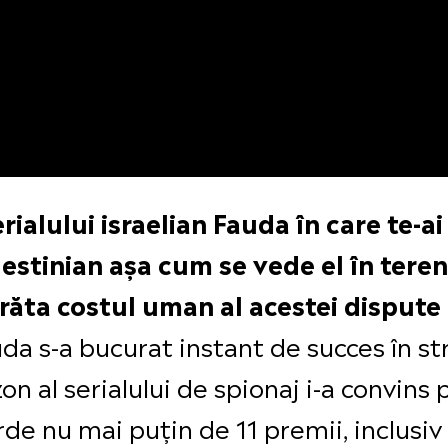
ialului israelian Fauda în care te-ai
estinian așa cum se vede el în teren,
arăta costul uman al acestei dispute 
a s-a bucurat instant de succes în str
ezon al serialului de spionaj i-a convi
orde nu mai puțin de 11 premii, inclusi