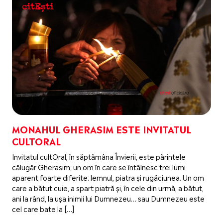
MONAHUL GHERASIM ESTE INVITATUL
CULTORAL
Invitatul cultOral, în săptămâna Învierii, este părintele
călugăr Gherasim, un om în care se întâlnesc trei lumi
aparent foarte diferite: lemnul, piatra și rugăciunea. Un om
care a bătut cuie, a spart piatră și, în cele din urmă, a bătut,
ani la rând, la ușa inimii lui Dumnezeu… sau Dumnezeu este
cel care bate la […]