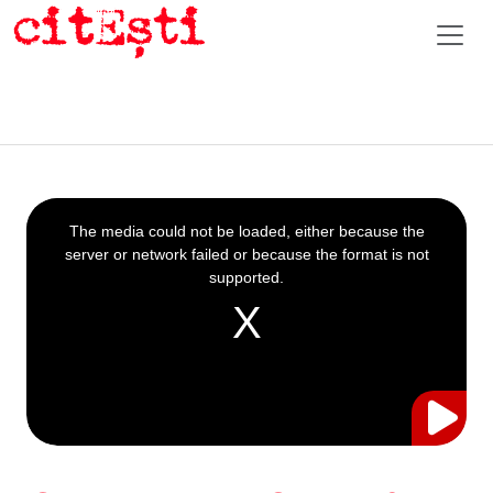
This
is
a
The media could not be loaded, either because the
modal
window.
server or network failed or because the format is not
supported.