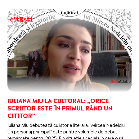
IULIANA MIU LA CULTORAL: „ORICE
SCRIITOR ESTE ÎN PRIMUL RÂND UN
CITITOR”
Iuliana Miu debutează cu istorie literară. ”Mircea Nedelciu.
Un personaj principal” este printre volumele de debut
remarcate pentru 2025. E o situație specială în care o să