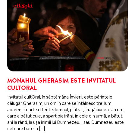
MONAHUL GHERASIM ESTE INVITATUL
CULTORAL
Invitatul cultOral, în săptămâna Învierii, este părintele
călugăr Gherasim, un om în care se întâlnesc trei lumi
aparent foarte diferite: lemnul, piatra și rugăciunea. Un om
care a bătut cuie, a spart piatră și, în cele din urmă, a bătut,
ani la rând, la ușa inimii lui Dumnezeu… sau Dumnezeu este
cel care bate la […]