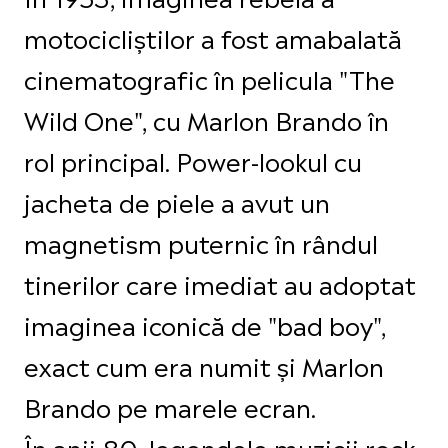
motocicliștilor a fost amabalată
cinematografic în pelicula "The
Wild One", cu Marlon Brando în
rol principal. Power-lookul cu
jacheta de piele a avut un
magnetism puternic în rândul
tinerilor care imediat au adoptat
imaginea iconică de "bad boy",
exact cum era numit și Marlon
Brando pe marele ecran.
În anii 80, legendele muzicii rock