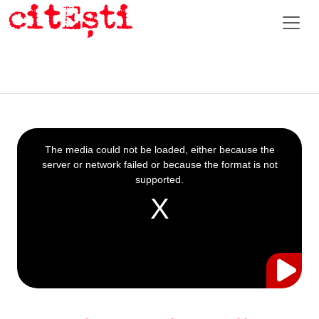
This
is
a
The media could not be loaded, either because the
modal
window.
server or network failed or because the format is not
supported.