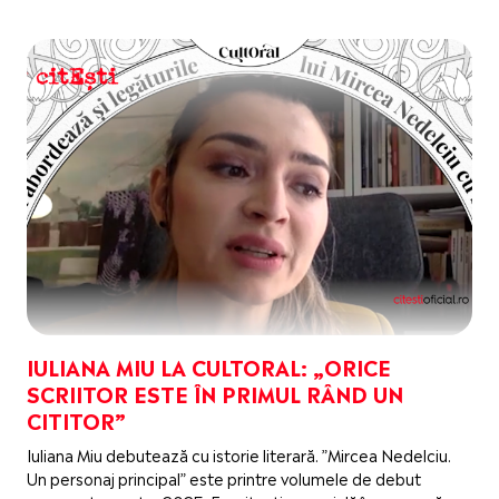
IULIANA MIU LA CULTORAL: „ORICE
SCRIITOR ESTE ÎN PRIMUL RÂND UN
CITITOR”
Iuliana Miu debutează cu istorie literară. ”Mircea Nedelciu.
Un personaj principal” este printre volumele de debut