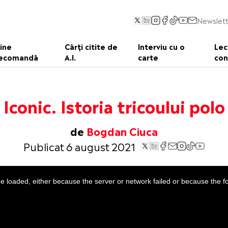
Newslett
ine
Cărți citite de
Interviu cu o
Lec
ecomandă
A.I.
carte
con
Iconic. Istoria tricoului polo
de
Bogdan Ciuca
Publicat 6 august 2021
 loaded, either because the server or network failed or because the f