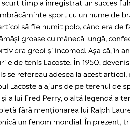
în scurt timp a înregistrat un succes f
e îmbrăcăminte sport cu un nume de bra
rticol să fie numit polo, când era de fa
 cămăși groase cu mânecă lungă, conf
iv era greoi și incomod. Așa că, în ani
rile de tenis Lacoste. În 1950, deveni
nis se refereau adesea la acest articol, 
oul Lacoste a ajuns de pe terenul de sp
și a lui Fred Perry, o altă legendă a ten
mpletă fără menționarea lui Ralph Laure
onică un fenom mondial. În prezent, tr