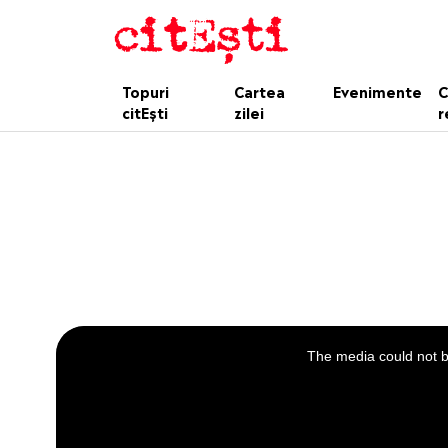
Topuri
Cartea
Evenimente
C
citEști
zilei
r
This
is
a
The media could not be
modal
window.