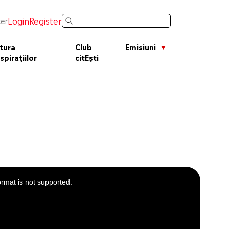
Login
Register
er
tura
Club
Emisiuni
spirațiilor
citEști
ormat is not supported.