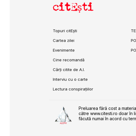
citEști
Topuri citEști
TE
Cartea zilei
PO
Evenimente
PO
Cine recomandă
Cărți citite de A.I.
Interviu cu o carte
Lectura conspirațiilor
Preluarea fără cost a materia
către www.citesti.ro doar în l
făcută numai în acord cu term