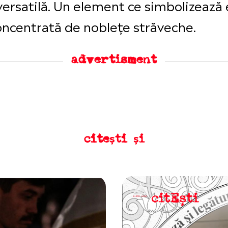
ersatilă. Un element ce simbolizează
concentrată de noblețe străveche.
advertisment
citești și