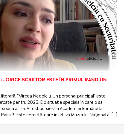
: „ORICE SCRIITOR ESTE ÎN PRIMUL RÂND UN
 literară. ”Mircea Nedelciu. Un personaj principal” este
cate pentru 2025. E o situație specială în care o să
 persoana a II-a. A fost bursieră a Academiei Române la
Paris 3. Este cercetătoare în arhiva Muzeului Național al […]