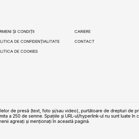
RMENI ȘI CONDIȚII
CARIERE
LITICA DE CONFIDENȚIALITATE
CONTACT
LITICA DE COOKIES
lelor de presă (text, foto și/sau video), purtătoare de drepturi de p
imita a 250 de semne. Spaţiile şi URL-ul/hyperlink-ul nu sunt luate în c
enii agreaţi şi menţionaţi în această pagină.