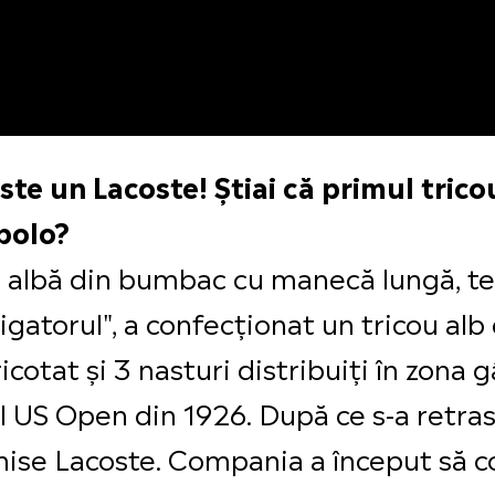
ste un Lacoste! Știai că primul tric
polo?
a albă din bumbac cu manecă lungă, t
igatorul", a confecționat un tricou alb 
cotat și 3 nasturi distribuiți în zona gâ
 US Open din 1926. După ce s-a retras 
ise Lacoste. Compania a început să co