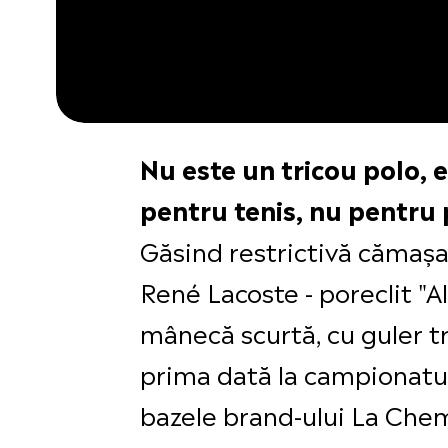
Nu este un tricou polo, e
pentru tenis, nu pentru 
Găsind restrictivă cămaș
René Lacoste - poreclit "Al
mânecă scurtă, cu guler tri
prima dată la campionatul
bazele brand-ului La Chem