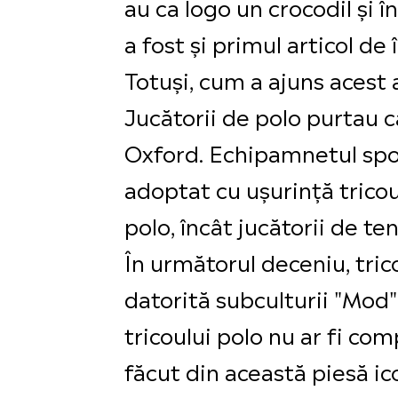
au ca logo un crocodil și 
a fost și primul articol d
Totuși, cum a ajuns acest a
Jucătorii de polo purtau
Oxford. Echipamnetul sport
adoptat cu ușurință tricou
polo, încât jucătorii de te
În următorul deceniu, tric
datorită subculturii "Mod" 
tricoului polo nu ar fi co
făcut din această piesă ic