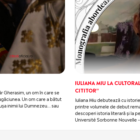
IULIANA MIU LA CULTORAL
CITITOR”
ugăr Gherasim, un om în care se
i rugăciunea. Un om care a bătut
Iuliana Miu debutează cu istorie
 la ușa inimii lui Dumnezeu… sau
printre volumele de debut remar
descoperi istoria literară și la
Université Sorbonne Nouvelle – 