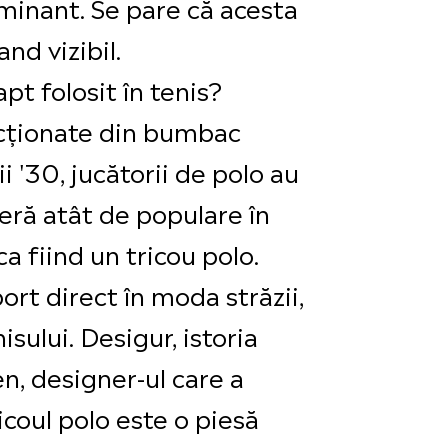
ulminant. Se pare că acesta
nd vizibil.
pt folosit în tenis?
ecționate din bumbac
i '30, jucătorii de polo au
seră atât de populare în
ca fiind un tricou polo.
ort direct în moda străzii,
isului. Desigur, istoria
n, designer-ul care a
icoul polo este o piesă