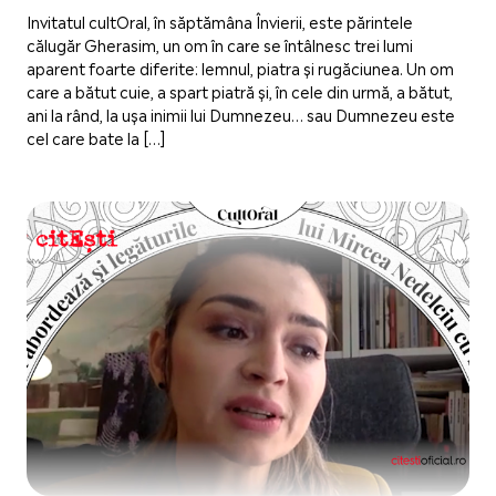
Invitatul cultOral, în săptămâna Învierii, este părintele
călugăr Gherasim, un om în care se întâlnesc trei lumi
aparent foarte diferite: lemnul, piatra și rugăciunea. Un om
care a bătut cuie, a spart piatră și, în cele din urmă, a bătut,
ani la rând, la ușa inimii lui Dumnezeu… sau Dumnezeu este
cel care bate la […]