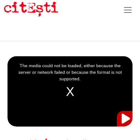
This
is
a
The media could not be loaded, either because the
modal
window.
server or network failed or because the format is not
supported.