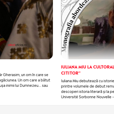
IULIANA MIU LA CULTORAL
CITITOR”
ugăr Gherasim, un om în care se
i rugăciunea. Un om care a bătut
Iuliana Miu debutează cu istorie
 la ușa inimii lui Dumnezeu… sau
printre volumele de debut remar
descoperi istoria literară și la
Université Sorbonne Nouvelle – 