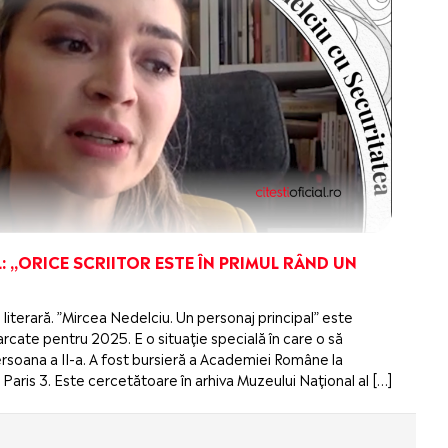
: „ORICE SCRIITOR ESTE ÎN PRIMUL RÂND UN
 literară. ”Mircea Nedelciu. Un personaj principal” este
cate pentru 2025. E o situație specială în care o să
 persoana a II-a. A fost bursieră a Academiei Române la
Paris 3. Este cercetătoare în arhiva Muzeului Național al […]