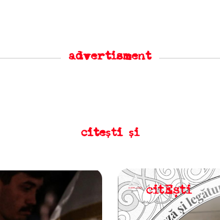
advertisment
citești și