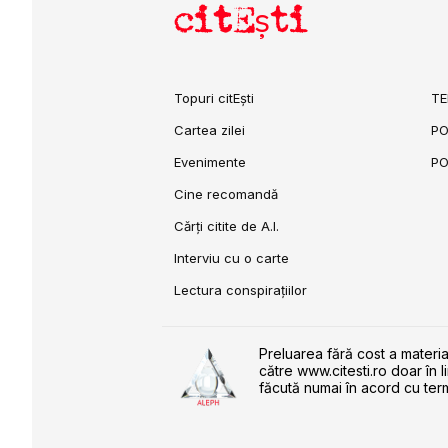
citEști
Topuri citEști
TE
Cartea zilei
PO
Evenimente
PO
Cine recomandă
Cărți citite de A.I.
Interviu cu o carte
Lectura conspirațiilor
Preluarea fără cost a materia
către www.citesti.ro doar în l
făcută numai în acord cu term