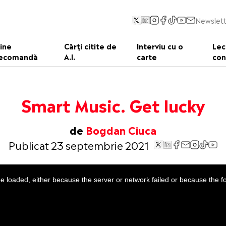
Newslett
ine
Cărți citite de
Interviu cu o
Lec
ecomandă
A.I.
carte
con
Smart Music. Get lucky
de
Bogdan Ciuca
Publicat 23 septembrie 2021
 loaded, either because the server or network failed or because the f