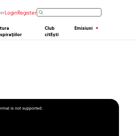
Login
Register
er
tura
Club
Emisiuni
spirațiilor
citEști
ormat is not supported.