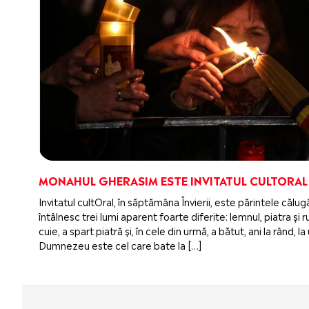
MONAHUL GHERASIM ESTE INVITATUL CULTORAL
Invitatul cultOral, în săptămâna Învierii, este părintele căl
întâlnesc trei lumi aparent foarte diferite: lemnul, piatra ș
cuie, a spart piatră și, în cele din urmă, a bătut, ani la rând,
Dumnezeu este cel care bate la […]