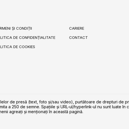
RMENI ȘI CONDIȚII
CARIERE
LITICA DE CONFIDENȚIALITATE
CONTACT
LITICA DE COOKIES
lelor de presă (text, foto și/sau video), purtătoare de drepturi de p
imita a 250 de semne. Spaţiile şi URL-ul/hyperlink-ul nu sunt luate în c
enii agreaţi şi menţionaţi în această pagină.