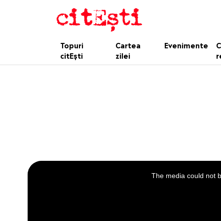
Topuri
Cartea
Evenimente
C
citEști
zilei
r
This
is
a
The media could not be
modal
window.