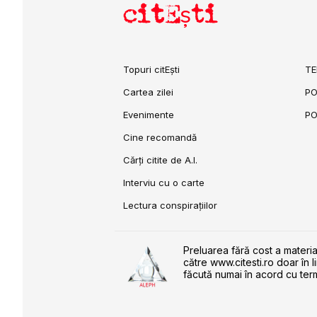
citEști
Topuri citEști
TE
Cartea zilei
PO
Evenimente
PO
Cine recomandă
Cărți citite de A.I.
Interviu cu o carte
Lectura conspirațiilor
Preluarea fără cost a materia
către www.citesti.ro doar în l
făcută numai în acord cu term