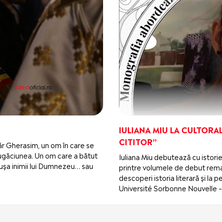
IULIANA MIU LA CULTORAL
CITITOR”
ugăr Gherasim, un om în care se
i rugăciunea. Un om care a bătut
Iuliana Miu debutează cu istorie
 la ușa inimii lui Dumnezeu… sau
printre volumele de debut remar
descoperi istoria literară și la
Université Sorbonne Nouvelle – 