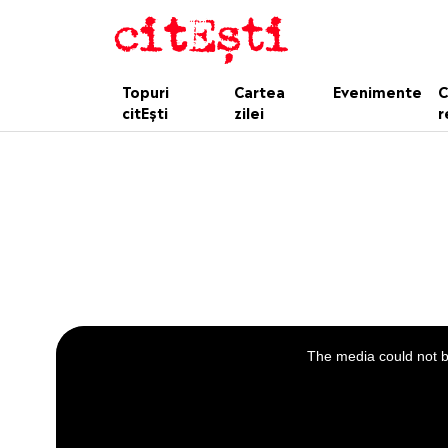
Topuri
Cartea
Evenimente
C
citEști
zilei
r
This
is
a
The media could not be
modal
window.