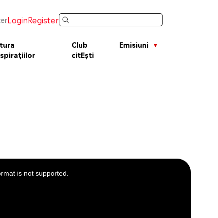
Login
Register
er
tura
Club
Emisiuni
spirațiilor
citEști
ormat is not supported.