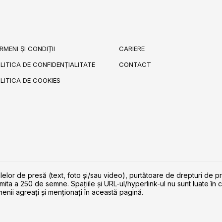
RMENI ȘI CONDIȚII
CARIERE
LITICA DE CONFIDENȚIALITATE
CONTACT
LITICA DE COOKIES
lelor de presă (text, foto și/sau video), purtătoare de drepturi de p
imita a 250 de semne. Spaţiile şi URL-ul/hyperlink-ul nu sunt luate în c
enii agreaţi şi menţionaţi în această pagină.