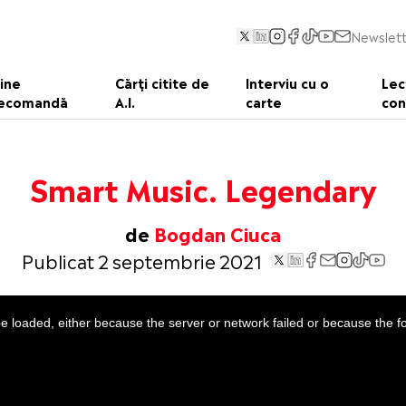
Newslett
ine
Cărți citite de
Interviu cu o
Lec
ecomandă
A.I.
carte
con
Smart Music. Legendary
de
Bogdan Ciuca
Publicat 2 septembrie 2021
 loaded, either because the server or network failed or because the f