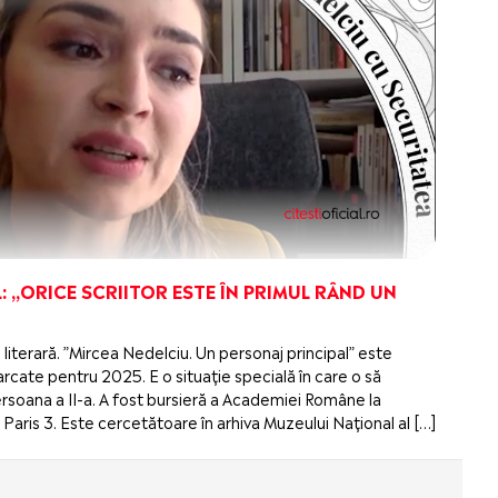
: „ORICE SCRIITOR ESTE ÎN PRIMUL RÂND UN
 literară. ”Mircea Nedelciu. Un personaj principal” este
cate pentru 2025. E o situație specială în care o să
 persoana a II-a. A fost bursieră a Academiei Române la
Paris 3. Este cercetătoare în arhiva Muzeului Național al […]