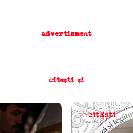
advertisment
citești și