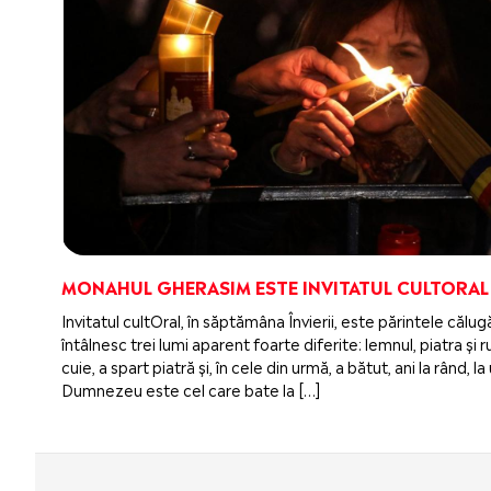
MONAHUL GHERASIM ESTE INVITATUL CULTORAL
Invitatul cultOral, în săptămâna Învierii, este părintele căl
întâlnesc trei lumi aparent foarte diferite: lemnul, piatra ș
cuie, a spart piatră și, în cele din urmă, a bătut, ani la rând,
Dumnezeu este cel care bate la […]