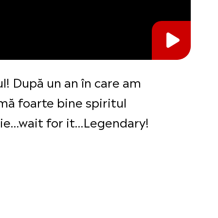
ul! După un an în care am
mă foarte bine spiritul
ă fie…wait for it…Legendary!