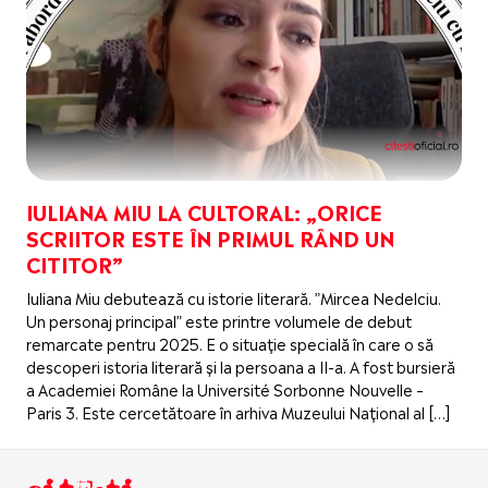
IULIANA MIU LA CULTORAL: „ORICE
SCRIITOR ESTE ÎN PRIMUL RÂND UN
CITITOR”
Iuliana Miu debutează cu istorie literară. ”Mircea Nedelciu.
Un personaj principal” este printre volumele de debut
remarcate pentru 2025. E o situație specială în care o să
descoperi istoria literară și la persoana a II-a. A fost bursieră
a Academiei Române la Université Sorbonne Nouvelle –
Paris 3. Este cercetătoare în arhiva Muzeului Național al […]