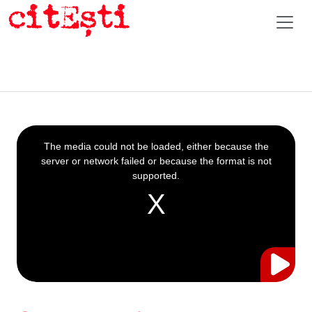
This
is
a
The media could not be loaded, either because the
modal
window.
server or network failed or because the format is not
supported.