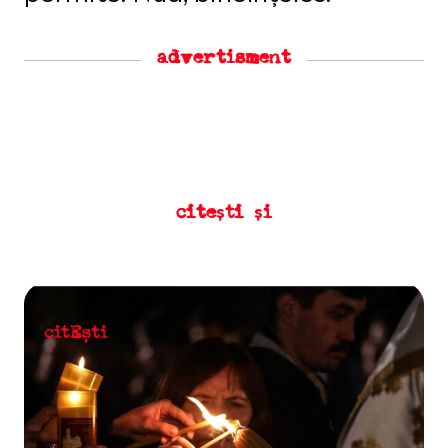
advertisment
citești și