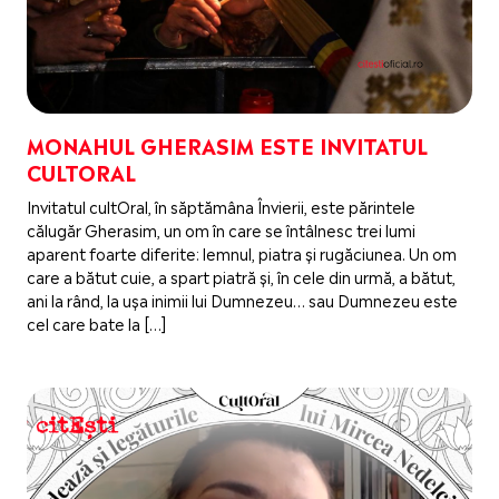
MONAHUL GHERASIM ESTE INVITATUL
CULTORAL
Invitatul cultOral, în săptămâna Învierii, este părintele
călugăr Gherasim, un om în care se întâlnesc trei lumi
aparent foarte diferite: lemnul, piatra și rugăciunea. Un om
care a bătut cuie, a spart piatră și, în cele din urmă, a bătut,
ani la rând, la ușa inimii lui Dumnezeu… sau Dumnezeu este
cel care bate la […]