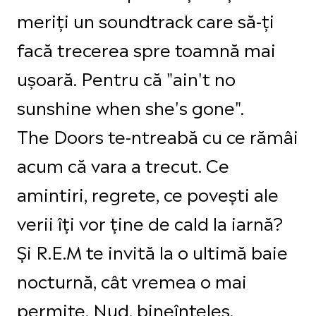
meriți un soundtrack care să-ți
facă trecerea spre toamnă mai
ușoară. Pentru că "ain't no
sunshine when she's gone".
The Doors te-ntreabă cu ce rămâi
acum că vara a trecut. Ce
amintiri, regrete, ce povești ale
verii îți vor ține de cald la iarnă?
Și R.E.M te invită la o ultimă baie
nocturnă, cât vremea o mai
permite. Nud, bineînțeles.