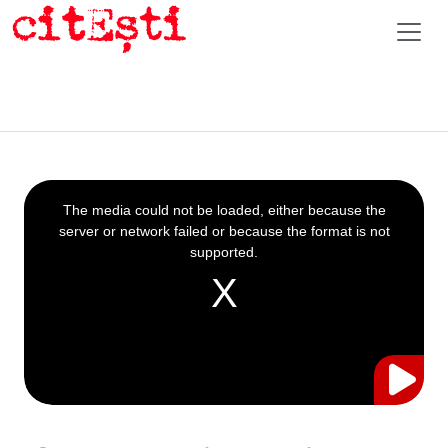
This
is
a
The media could not be loaded, either because the
modal
window.
server or network failed or because the format is not
supported.