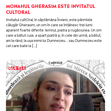
MONAHUL GHERASIM ESTE INVITATUL
CULTORAL
Invitatul cultOral, în săptămâna Învierii, este părintele
călugăr Gherasim, un om în care se întâlnesc trei lumi
aparent foarte diferite: lemnul, piatra și rugăciunea. Un om
care a bătut cuie, a spart piatră și, în cele din urmă, a bătut,
ani la rând, la ușa inimii lui Dumnezeu… sau Dumnezeu este
cel care bate la […]