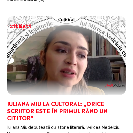
IULIANA MIU LA CULTORAL: „ORICE
SCRIITOR ESTE ÎN PRIMUL RÂND UN
CITITOR”
Iuliana Miu debutează cu istorie literară. ”Mircea Nedelciu.
Un personaj principal” este printre volumele de debut