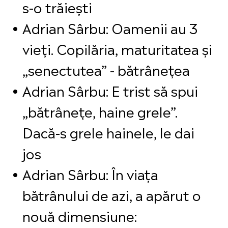
s-o trăiești
Adrian Sârbu: Oamenii au 3
vieți. Copilăria, maturitatea și
„senectutea” - bătrânețea
Adrian Sârbu: E trist să spui
„bătrânețe, haine grele”.
Dacă-s grele hainele, le dai
jos
Adrian Sârbu: În viața
bătrânului de azi, a apărut o
nouă dimensiune: