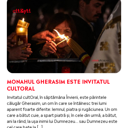
MONAHUL GHERASIM ESTE INVITATUL
CULTORAL
Invitatul cultOral, în săptămâna Învierii, este părintele
călugăr Gherasim, un om în care se întâlnesc trei lumi
aparent foarte diferite: lemnul, piatra și rugăciunea. Un om
care a bătut cuie, a spart piatră și, în cele din urmă, a bătut,
ani la rând, la ușa inimii lui Dumnezeu… sau Dumnezeu este
cel care bate la […]