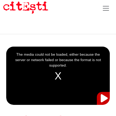
This
is
a
The media could not be loaded, either because the
modal
window.
server or network failed or because the format is not
supported.