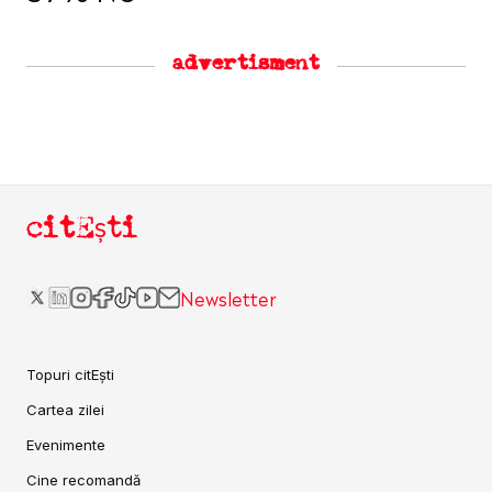
advertisment
citEști
Newsletter
Topuri citEști
Cartea zilei
Evenimente
Cine recomandă